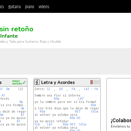
tos
guitarra
piano
videos
 sin retoño
Infante
rdes y Tabs para Guitarra, Bajo y Ukulele
s
mejor
✓
Letra y Acordes
versión
A7
Dm
     (2)   Riff 1

Intro: 
SI
  ,  
DO
  ,  
FA
  ,  
LA7
 - 
FA
  , 
LA7
  , 
REm
. (x2
A7
Sembre una flor si interes

terés

REm
LA7
Dm
yo la sembre para ver si era formal

si era formal.

REm
Gm
a los tres dias que la deje de regar

 dejé de regar

REm
RE7
SOLm
Dm
A7
Dm
al volver ya estaba seca

REm
DO
¡Colabo
m
A7
Dm
    Riff 1

ca ya no quiso retoñar.

SIb
LA7
REm
RE7
SOLm
Envíanos tu 
al volver ya estaba seca

REm
DO