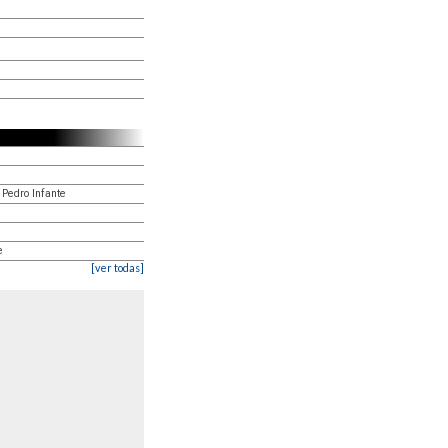
 Pedro Infante
e
[ver todas]