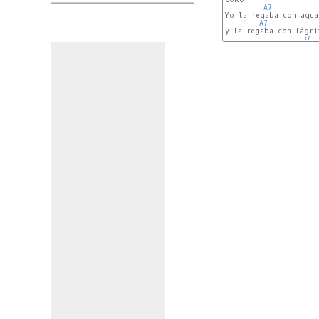
A7
Yo la regaba con agua
A7
y la regaba con lágrim
D7