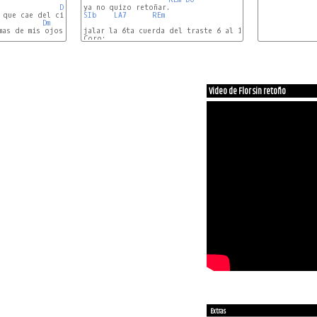
Dm
 que cae del cielo

SIb
LA7
REm
Dm
as de mis ojos.

jalar la 6ta cuerda del traste 6 al 1

Gm
Coro:

Video de Flor sin retoño
Extras