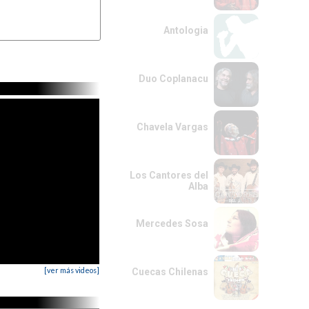
Antologia
Duo Coplanacu
Chavela Vargas
Los Cantores del
Alba
Mercedes Sosa
[ver más videos]
Cuecas Chilenas