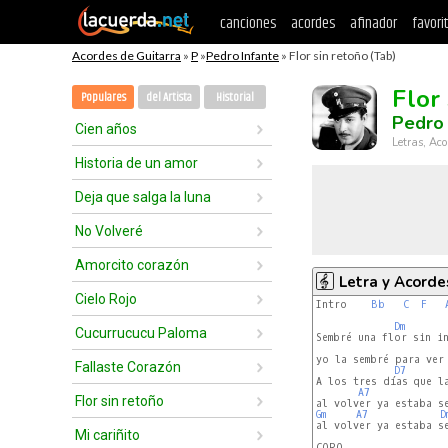
canciones
acordes
afinador
favori
Acordes de Guitarra
»
P
»
Pedro Infante
» Flor sin retoño (Tab)
Flor
Populares
del Artista
Historial
Pedro 
Cien años
Letras, Aco
Historia de un amor
Deja que salga la luna
No Volveré
Amorcito corazón
Letra y Acorde
Cielo Rojo
Intro    
Bb
C
F
Dm
Cucurrucucu Paloma
Sembré una flor sin in
yo la sembré para ver 
Fallaste Corazón
D7
A los tres días que la
A7
Flor sin retoño
Gm
A7
D
al volver ya estaba se
Mi cariñito
CORO
