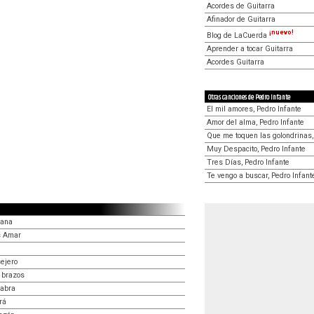
Acordes de Guitarra
Afinador de Guitarra
¡nuevo!
Blog de LaCuerda
Aprender a tocar Guitarra
Acordes Guitarra
Otras canciones de Pedro Infante
El mil amores, Pedro Infante
Amor del alma, Pedro Infante
Que me toquen las golondrinas,
Muy Despacito, Pedro Infante
Tres Días, Pedro Infante
Te vengo a buscar, Pedro Infant
lana
s Amar
ejero
 brazos
labra
rá