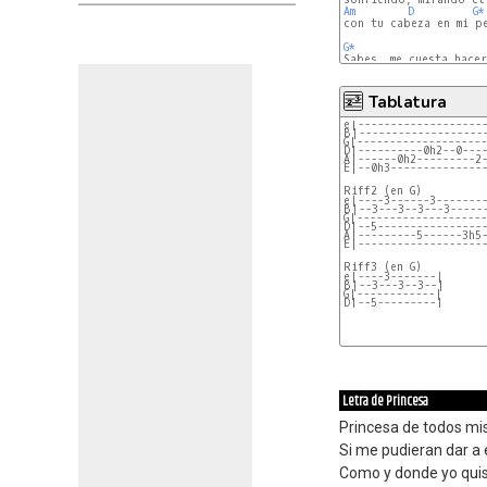
Am
D
G*
con tu cabeza en mi pe
G*
Tablatura
e|-------------------
B|-------------------
G|-------------------
D|----------0h2--0---
A|------0h2---------2
E|--0h3--------------
e|----3------3-------
B|--3---3--3---3-----
G|-------------------
D|--5----------------
A|---------5------3h5
E|-------------------
e|----3-------|
B|--3---3--3--|
G|------------|
D|--5---------|
Letra de Princesa
Princesa de todos mis
Si me pudieran dar a 
Como y donde yo quis