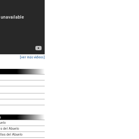
[ver más videos]
o
uelo
as del Abuelo
llas del Abuelo