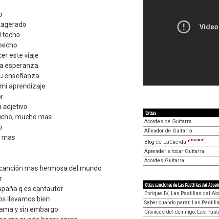
o
xagerado
l techo
 pecho
er este viaje
ga esperanza
tu enseñanza
 mi aprendizaje
or
 adjetivo
Extras
ucho, mucho mas
Acordes de Guitarra
o
Afinador de Guitarra
go mas
¡nuevo!
Blog de LaCuerda
Aprender a tocar Guitarra
Acordes Guitarra
a canción mas hermosa del mundo
r
Otras canciones de Las Pastillas del Abuel
paña q es cantautor
Enrique IV, Las Pastillas del Ab
s llevamos bien
Saber cuando parar, Las Pastill
llama y sin embargo
Crónicas del domingo, Las Pasti