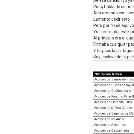
De esa canción yo ya
Por q habla de ser infi
Aun amando con locu
Lamento decir esto
Pero por fin se equivo
Yo controlaba este j
Al principio era el du
Firmaba cualquier pa
Y hoy sos la protagon
Soy esclavo de tu piel
Otras canciones de interés
Acordes de Zamba de manc
Acordes de Que el desayun
Acordes de Quédate en mí
Acordes de Pajarillo Pajaril
Acordes de Llorando Estoy
Acordes de Señora Corazon
Acordes de Caminos de Mi
Acordes de Mi Ancla
Acordes de Amor libre
Acordes de Despeinada