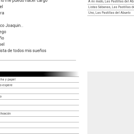
 no me puedo hacer cargo
A mi modo, Las Pastillas del Ab
el
Listas Sábanas, Las Pastillas d
ra
Uno, Las Pastillas del Abuelo
co Joaquin...
uego
eño
pel
ista de todos mis sueños
ha y papel
o espere
lo
choacán