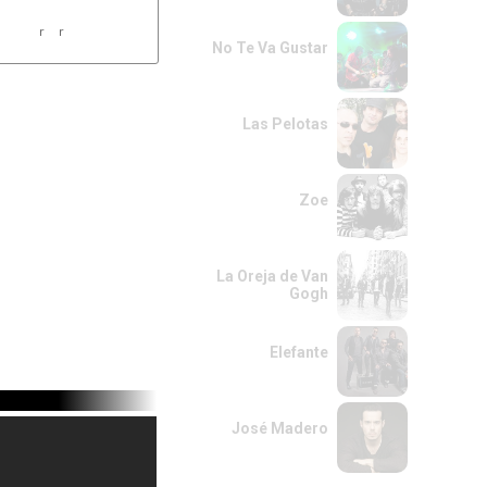
No Te Va Gustar
Las Pelotas
Zoe
La Oreja de Van
Gogh
Elefante
José Madero