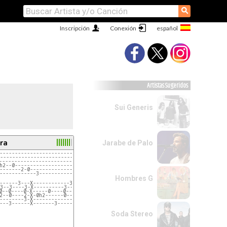
⚲
Inscripción
Conexión
Artistas Sugeridos
Sui Generis
ra
Jarabe de Palo
--------------------------------------|
--------------------------------------|
--------------------------------------|
h2--0---------------------------------|
-------2-0----------------------------|
------------3-------------------------|
Hombres G
------3---X------------3------------------|
3--3----3-X----------3----3-3-------------|
0--0----0-X-----0----0----0-0-------------|
2--0----2-X-0h2------0----2-0-------------|
--------3-X-------------3-----------------|
---3------X-------3---------3-------------|
Soda Stereo