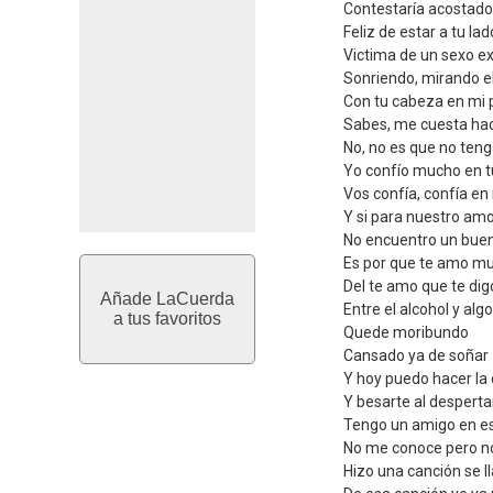
Contestaría acostado
Feliz de estar a tu lad
Victima de un sexo e
Sonriendo, mirando e
Con tu cabeza en mi
Sabes, me cuesta hac
No, no es que no ten
Yo confío mucho en 
Vos confía, confía en
Y si para nuestro am
No encuentro un buen
Es por que te amo m
Del te amo que te dig
Añade LaCuerda
Entre el alcohol y al
a tus favoritos
Quede moribundo
Cansado ya de soñar
Y hoy puedo hacer l
Y besarte al desperta
Tengo un amigo en es
No me conoce pero no
Hizo una canción se 