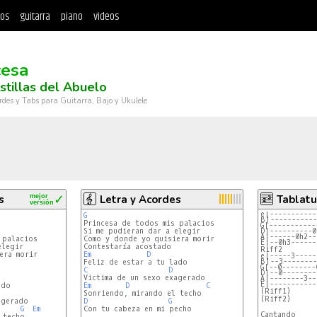
tos
guitarra
piano
videos
cesa
stillas del Abuelo
rdes y Tabs para Guitarra, Bajo y Ukulele
s
mejor
✓
Letra y Acordes
Tablatu
versión
e|-----------
G
B|-----------
G|-----------
Si me pudieran dar a elegir

D|----------0
A|------0h2--
Como y donde yo quisiera morir

E|--0h3------
legir

ra morir

Em
D
e|-----3-----
B|--3--------
G|--0--------
C
D
D|--0--------
A|--------3--
E|-----------
Em
D
C
(Riff2)

D
G
G
Em
Con tu cabeza en mi pecho

Cantando
