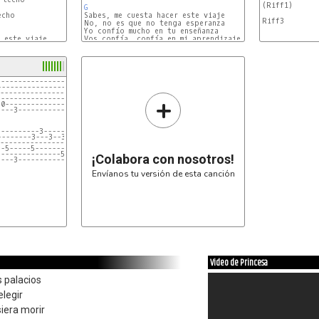
(Riff1)

G
cho

No, no es que no tenga esperanza

Yo confío mucho en tu enseñanza

Em
D
------------------------------|
------------------------------|
------------------------------|
+
------------------------------|
-0----------------------------|
----3-------------------------|
----------3-------------------|
--------3---3--3--------------|
------------------------------|
--5-----5---------------------|
---------------5--------------|
¡Colabora con nosotros!
----3-------------------------|
Envíanos tu versión de esta canción
Video de Princesa
 palacios
elegir
iera morir