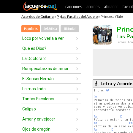
canciones
acordes
afinador
favori
Acordes de Guitarra
»
P
»
Las Pastillas del Abuelo
» Princesa (Tab)
Prin
Populares
del Artista
Historial
Las Pa
Loco por volverla a ver
Letras, Aco
Qué es Dios?
La Doctora 2
Rompecabezas de amor
El Sensei Hernán
Letra y Acorde
Lo mas lindo
Intro: 
G*
G*
Tantas Escaleras
si me pudieran dar a e
como y donde yo quisie
Calipso
contestaría acostado

Am
D
Amar y envejecer
Am
Em
Ojos de dragón
Am
D