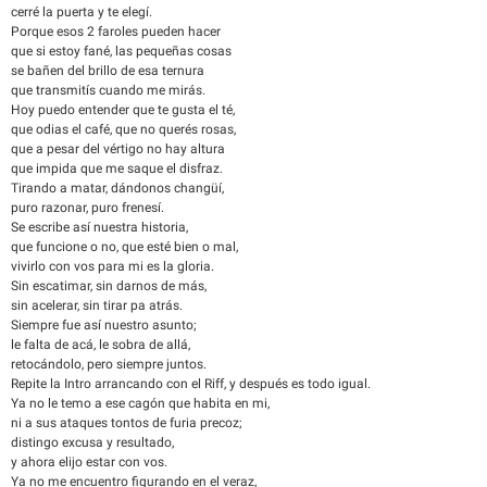
cerré la puerta y te elegí.
Porque esos 2 faroles pueden hacer
que si estoy fané, las pequeñas cosas
se bañen del brillo de esa ternura
que transmitís cuando me mirás.
Hoy puedo entender que te gusta el té,
que odias el café, que no querés rosas,
que a pesar del vértigo no hay altura
que impida que me saque el disfraz.
Tirando a matar, dándonos changüí,
puro razonar, puro frenesí.
Se escribe así nuestra historia,
que funcione o no, que esté bien o mal,
vivirlo con vos para mi es la gloria.
Sin escatimar, sin darnos de más,
sin acelerar, sin tirar pa atrás.
Siempre fue así nuestro asunto;
le falta de acá, le sobra de allá,
retocándolo, pero siempre juntos.
Repite la Intro arrancando con el Riff, y después es todo igual.
Ya no le temo a ese cagón que habita en mi,
ni a sus ataques tontos de furia precoz;
distingo excusa y resultado,
y ahora elijo estar con vos.
Ya no me encuentro figurando en el veraz,