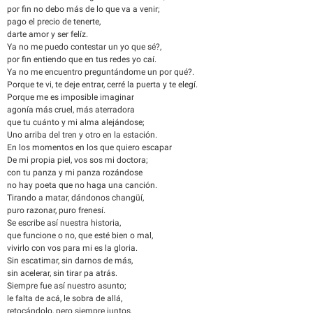
por fin no debo más de lo que va a venir;
pago el precio de tenerte,
darte amor y ser felíz.
Ya no me puedo contestar un yo que sé?,
por fin entiendo que en tus redes yo caí.
Ya no me encuentro preguntándome un por qué?.
Porque te vi, te deje entrar, cerré la puerta y te elegí.
Porque me es imposible imaginar
agonía más cruel, más aterradora
que tu cuánto y mi alma alejándose;
Uno arriba del tren y otro en la estación.
En los momentos en los que quiero escapar
De mi propia piel, vos sos mi doctora;
con tu panza y mi panza rozándose
no hay poeta que no haga una canción.
Tirando a matar, dándonos changüí,
puro razonar, puro frenesí.
Se escribe así nuestra historia,
que funcione o no, que esté bien o mal,
vivirlo con vos para mi es la gloria.
Sin escatimar, sin darnos de más,
sin acelerar, sin tirar pa atrás.
Siempre fue así nuestro asunto;
le falta de acá, le sobra de allá,
retocándolo, pero siempre juntos.