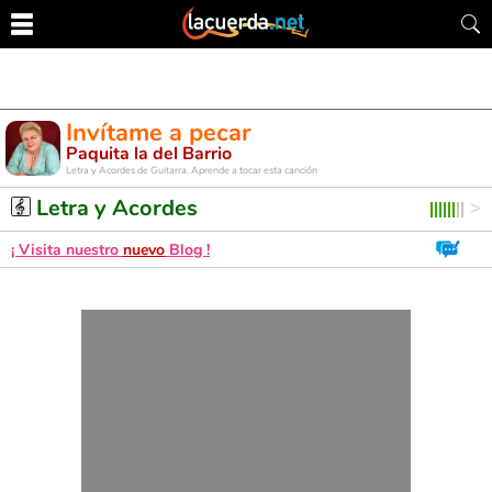
Invítame a pecar
Paquita la del Barrio
Letra y Acordes de Guitarra. Aprende a tocar esta canción
Letra y Acordes
¡ Visita nuestro
nuevo
Blog !