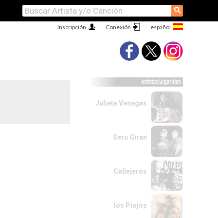
⚲
Inscripción
Conexión
Artistas Sugeridos
Julieta Venegas
Seru Giran
Callejeros
los Piojos