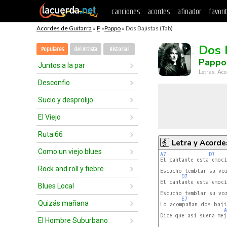
canciones
acordes
afinador
favori
Acordes de Guitarra
»
P
»
Pappo
» Dos Bajistas (Tab)
Dos 
Populares
del Artista
Historial
Pappo
Juntos a la par
Letras, Aco
Desconfio
Sucio y desprolijo
El Viejo
Ruta 66
Letra y Acorde
Como un viejo blues
A7
D7
El cantante esta emoci
Rock and roll y fiebre
Escucho temblar su voz
D7
El cantante esta emoci
Blues Local
Escucho temblar su voz
E7
Quizás mañana
Lo acompañan dos bajis
A
Dice que asi suena mej
El Hombre Suburbano