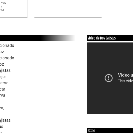
rso

r

va

,

Video de Dos Bajistas
ocionado
voz
ocionado
voz
jistas
ejor
verso
car
rva
eo,
jistas
as
Extras
e