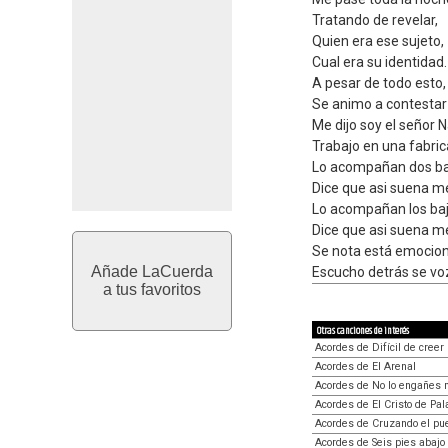
Tratando de revelar,
Quien era ese sujeto,
Cual era su identidad.
A pesar de todo esto,
Se animo a contestar
Me dijo soy el señor 
Trabajo en una fabrica
Lo acompañan dos ba
Dice que asi suena m
Lo acompañan los baj
Dice que asi suena m
Se nota está emocio
Añade LaCuerda
Escucho detrás se vo
a tus favoritos
Otras canciones de interés
Acordes de Difícil de creer
Acordes de El Arenal
Acordes de No lo engañes
Acordes de El Cristo de Pa
Acordes de Cruzando el pu
Acordes de Seis pies abajo