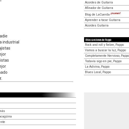
Acordes de Guitarra
Afinador de Guitarra
¡nuevo!
Blog de LaCuerda
Aprender a tocar Guitarra
Acordes Guitarra
Nadie
Otras canciones de Pappo
 industrial
Rock and roll y fiebre, Pappo
jistas
Vamos a buscar la luz, Pappo
ejor
Completamente Nervioso, Papp
istas
Todavía sigo en pie, Pappo
ejor
La Adivina, Pappo
nado
Blues Local, Pappo
z.
 más
lacagüina
ente