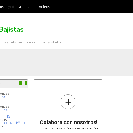
tos
guitarra
piano
videos
Bajistas
rdes y Tabs para Guitarra, Bajo y Ukulele
s
onado

+
A7


onado

A7


D7
tas

¡Colabora con nosotros!
A7
D7
Eb°
E7
or

Envíanos tu versión de esta canción