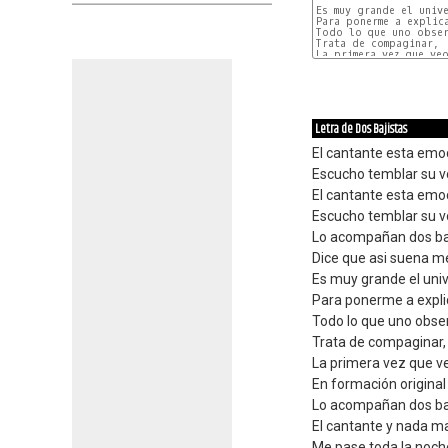
Es muy grande el unive
Para ponerme a explica
Todo lo que uno obser
Trata de compaginar,

La primera vez que veo
Letra de Dos Bajistas
El cantante esta em
Escucho temblar su 
El cantante esta em
Escucho temblar su 
Lo acompañan dos ba
Dice que asi suena m
Es muy grande el uni
Para ponerme a expli
Todo lo que uno obse
Trata de compaginar,
La primera vez que v
En formación original
Lo acompañan dos ba
El cantante y nada m
Me pase toda la noch