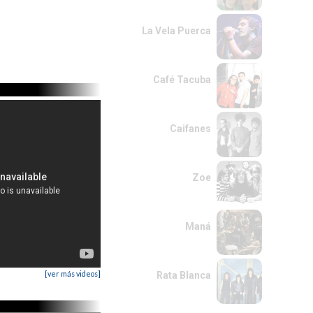
La Vela Puerca
Café Tacuba
Caifanes
Zoe
Maná
[ver más videos]
Rata Blanca