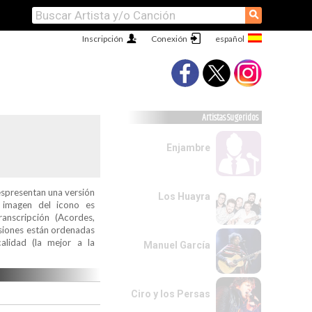
⚲
Inscripción
Conexión
Artistas Sugeridos
Enjambre
espresentan una versión
Los Huayra
a imagen del icono es
ranscripción (Acordes,
ersiones están ordenadas
alidad (la mejor a la
Manuel García
Ciro y los Persas