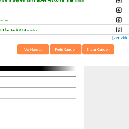
se mueren sin haber visto la mar
acordes
cordes
 en la cabeza
acordes
[ver vid
Ver Nuevas
Pedir Canción
Enviar Canción