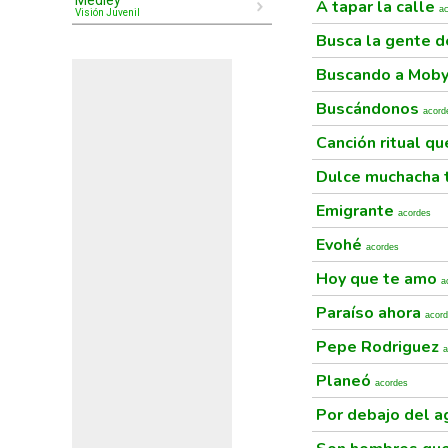
Medley
A tapar la calle
a
Visión Juvenil
Busca la gente 
Buscando a Moby
Buscándonos
acord
Canción ritual q
Dulce muchacha 
Emigrante
acordes
Evohé
acordes
Hoy que te amo
a
Paraíso ahora
acor
Pepe Rodriguez
a
Planeó
acordes
Por debajo del 