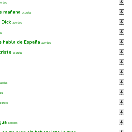
cordes
de mañana
acordes
 Dick
acordes
es
ue habla de España
acordes
triste
acordes
cordes
des
cordes
agua
acordes