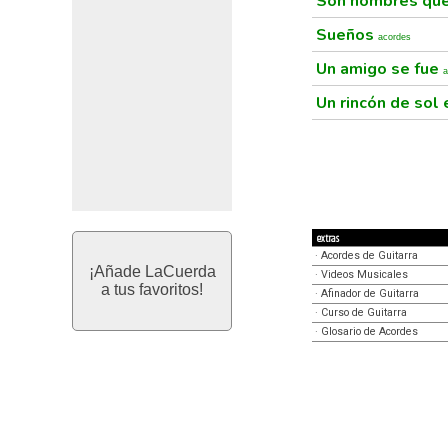
Son hombres que 
Sueños
acordes
Un amigo se fue
a
Un rincón de sol
extras
·
Acordes de Guitarra
¡Añade LaCuerda
·
Videos Musicales
a tus favoritos!
·
Afinador de Guitarra
·
Curso de Guitarra
·
Glosario de Acordes