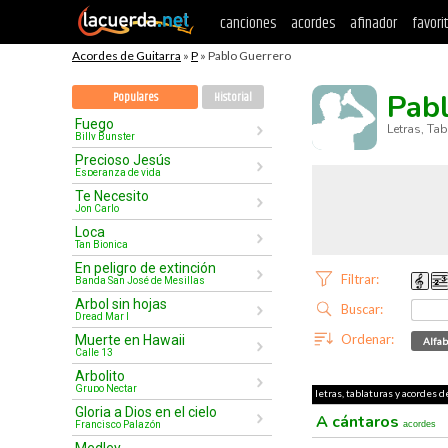
canciones
acordes
afinador
favori
Acordes de Guitarra
»
P
» Pablo Guerrero
Pab
Populares
Historial
Fuego
Letras, Ta
Billy Bunster
Precioso Jesús
Esperanza de vida
Te Necesito
Jon Carlo
Loca
Tan Bionica
En peligro de extinción
Filtrar:
Banda San José de Mesillas
Arbol sin hojas
Buscar:
Dread Mar I
Ordenar:
Muerte en Hawaii
Alfab
Calle 13
Arbolito
Grupo Nectar
letras, tablaturas y acordes d
Gloria a Dios en el cielo
A cántaros
Francisco Palazón
acordes