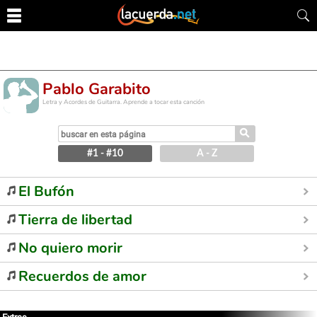
Pablo Garabito
Letra y Acordes de Guitarra. Aprende a tocar esta canción
⚲
#1 - #10
A - Z
El Bufón
Tierra de libertad
No quiero morir
Recuerdos de amor