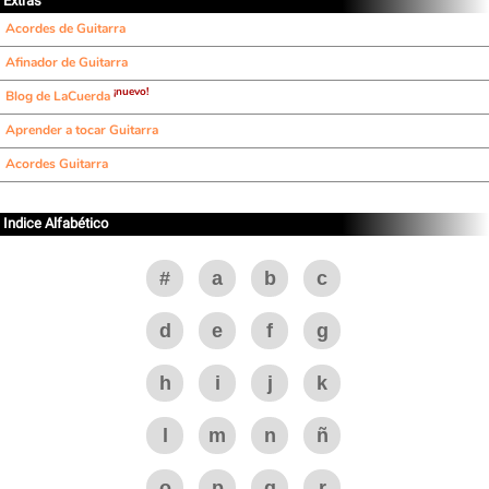
Extras
Acordes de Guitarra
Afinador de Guitarra
¡nuevo!
Blog de LaCuerda
Aprender a tocar Guitarra
Acordes Guitarra
Indice Alfabético
#
a
b
c
d
e
f
g
h
i
j
k
l
m
n
ñ
o
p
q
r