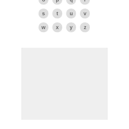
s
t
u
v
w
x
y
z