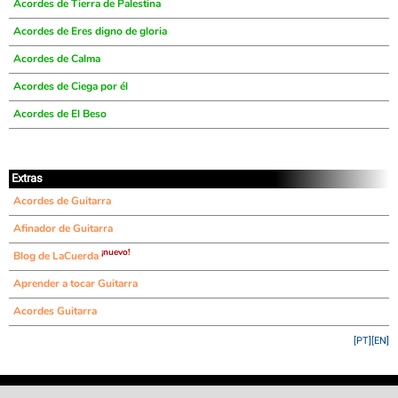
Acordes de Tierra de Palestina
Acordes de Eres digno de gloria
Acordes de Calma
Acordes de Ciega por él
Acordes de El Beso
Extras
Acordes de Guitarra
Afinador de Guitarra
¡nuevo!
Blog de LaCuerda
Aprender a tocar Guitarra
Acordes Guitarra
[PT]
[EN]
©
LaCuerda
.net
·
·
·
aviso legal
privacidad
contacto