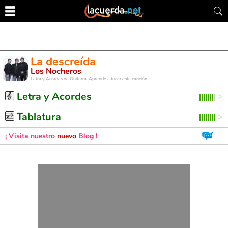
La descreída
Los Nocheros
Letra y Acordes de Guitarra. Aprende a tocar esta canción
Letra y Acordes
Tablatura
¡ Visita nuestro
nuevo
Blog !