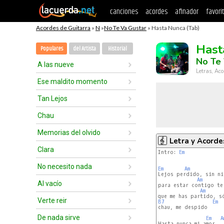
canciones
acordes
afinador
favori
Acordes de Guitarra
»
N
»
No Te Va Gustar
» Hasta Nunca (Tab)
Hast
Populares
del Artista
Historial
No Te 
A las nueve
Letras, Aco
Ese maldito momento
Tan Lejos
Chau
Memorias del olvido
Letra y Acorde
Clara
Intro: 
Em
No necesito nada
Em
Am
Lejos perdido, sin ni
Am
Al vacío
para estar contigo te
Am
Verte reir
B7
Em
chau, me despido

De nada sirve
Em
A
Hasta nunca mi amor
