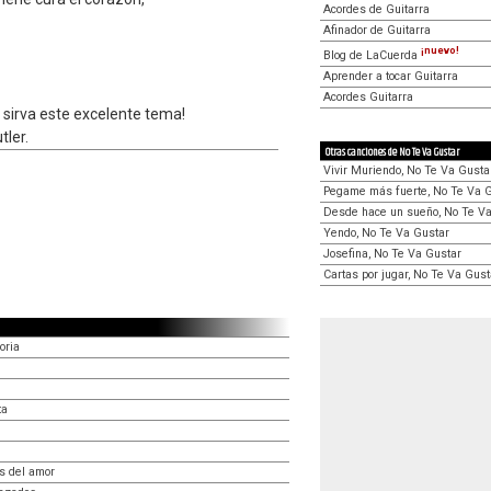
Acordes de Guitarra
Afinador de Guitarra
¡nuevo!
Blog de LaCuerda
Aprender a tocar Guitarra
Acordes Guitarra
 sirva este excelente tema!
tler.
Otras canciones de No Te Va Gustar
Vivir Muriendo, No Te Va Gusta
Pegame más fuerte, No Te Va 
Desde hace un sueño, No Te V
Yendo, No Te Va Gustar
Josefina, No Te Va Gustar
Cartas por jugar, No Te Va Gust
oria
ta
s del amor