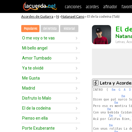
canciones
acordes
afinador
favori
Acordes de Guitarra
»
N
»
Natanael Cano
» El de la codeína (Tab)
El d
Populares
del Artista
Historial
Natan
O me voy o te vas
Letras, Aco
Mi bello angel
Amor Tumbado
Ya te olvidé
Me Gusta
Letra y Acorde
Madrid
INTRO  (  
Bm
G
A
D
Bm
Disfruto lo Malo
Dicen que pal narco S
Bm
Pero eso es mentira Si
El de la codeína
Bm
Con una bebida Cuidan
Bm
G
Pienso en ella
Acá por Califas Bien, 
Bm
Porte Exuberante
Con unas rolitas La de
Bm