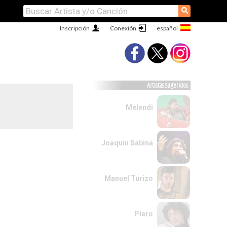
⚲
Inscripción
Conexión
Artistas Sugeridos
Melendi
Joaquín Sabina
Manuel Turizo
Piero