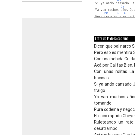
Si ya ando cansado Ja
Bm
Ya van muchos años Qu
Bm
G
A
Pura codeína y negocia
Letra de El de la codeína
Dicen que pal narco So
Pero eso es mentira Si
Con una bebida Cuidan
Acá por Califas Bien, 
Con unas rolitas La
bocinas
Si ya ando cansado J
traigo
Ya van muchos años
tomando
Pura codeína y negoc
El coco rapado Cheye
Ruleteando un rato
desatrampo
Así me la paso Con t