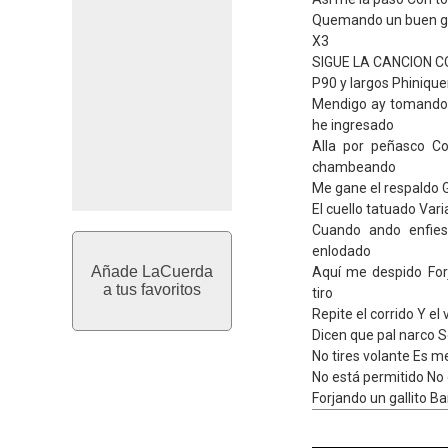
Quemando un buen gal
X3
SIGUE LA CANCION 
P90 y largos Phiniqu
Mendigo ay tomando
he ingresado
Alla por peñasco C
chambeando
Me gane el respaldo
El cuello tatuado Var
Cuando ando enfie
enlodado
Añade LaCuerda
Aquí me despido For
a tus favoritos
tiro
Repite el corrido Y el 
Dicen que pal narco So
No tires volante Es m
No está permitido No 
Forjando un gallito B