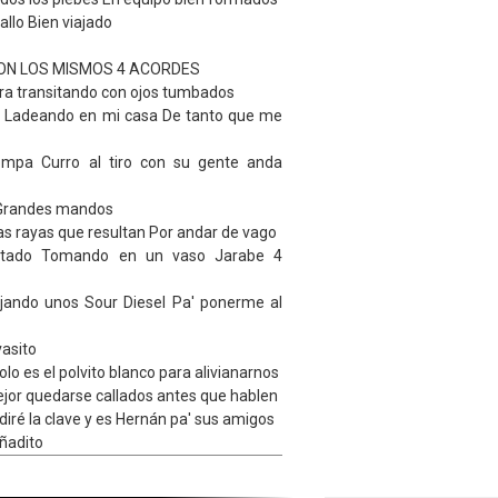
lo Bien viajado
CON LOS MISMOS 4 ACORDES
era transitando con ojos tumbados
 Ladeando en mi casa De tanto que me
ompa Curro al tiro con su gente anda
 Grandes mandos
ias rayas que resultan Por andar de vago
stado Tomando en un vaso Jarabe 4
jando unos Sour Diesel Pa' ponerme al
vasito
lo es el polvito blanco para alivianarnos
ejor quedarse callados antes que hablen
diré la clave y es Hernán pa' sus amigos
añadito