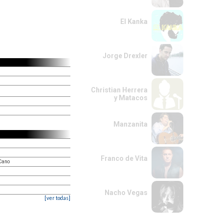
El Kanka
Jorge Drexler
Christian Herrera
y Matacos
Manzanita
Franco de Vita
 Cano
Nacho Vegas
[ver todas]