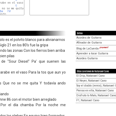
rabe en el vaso Para la tos que aun yo traigo

G
A
D
e no se me quita Y todavía ando tomando

Bm
F#
ndo

Extras
Acordes de Guitarra
lo es el polvito blanco para alivianarnos
Afinador de Guitarra
glo 21 en los 80's fue la gripa
¡nuevo!
Blog de LaCuerda
do las zonas Con los fierros bien arriba
Aprender a tocar Guitarra
bien pilas
Acordes Guitarra
 de "Sour Diesel" Pa' que suenen las
Otras canciones de Natanael Cano
arabe en el vaso Para la tos que aun yo
El Drip, Natanael Cano
El Neyer, Natanael Cano
 Que no se me quita Y todavía ando
Soy el diablo (remix), Natanael
Pienso en ella, Natanael Cano
iando
Disfruto lo Malo, Natanael Cano
nne 86 con el motor bien arreglado
F1, Natanael Cano
 Por el día chamba Por la noche me
odos los plebes En equipo bien formados