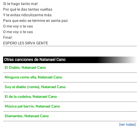
Si te hago tanto mal
Por qué le das tantas vueltas
Y te evitas ridiculizarme más
Para que esto se termine en santa paz
O me voy o te vas
O me voy o te vas
Final:
ESPERO LES SIRVA GENTE
Otras canciones de Natanael Cano
El Diablo, Natanael Cano
Ninguna como ella, Natanael Cano
Soy el diablo (remix), Natanael Cano
El de la codeína, Natanael Cano
Música pal barrio, Natanael Cano
Diamantes, Natanael Cano
[ver todas]