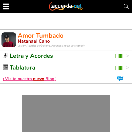
Amor Tumbado
Natanael Cano
Letra y Acordes de Guitarra. Aprende a tocar esta canción
Letra y Acordes
Tablatura
¡ Visita nuestro
nuevo
Blog !