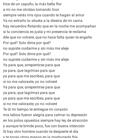
hice de un capullo, la más bella flor
a mi no me olvidas tomando licor
siempre verás mis ojos cuando te hagan al amor
Ya no extraño tu silueta a la diestra de mi cama
hay recuerdos flotando que en la noche me acompañan
si tu conciencia es justa y mi presencia te reclama
dile que no volveré, que no hace falta quien te engañe
Por qué? Solo dime por qué?
no supiste cuidarme y sin más me aleje
Por qué? Solo dime por qué?
no supiste cuidarme y sin más me aleje
Ya para que, arrepentirse para que
ya para, que lagrimas para que
ya para que me escribes, para que
si no me valoraste, yo no volveré
Ya para que, arrepentirse para que
ya para, que lagrimas para que
ya para que me escribes, para que
si no me valoraste, yo no volveré
Te di mi tiempo te entregue mi corazón
mis labios fueron alegría para calmar tu depresión
en los polos opuestos siempre hay ley de atracción
y aunque te brinde poco, fue con buena intención
Si hay otro hombre cuando te despierte el día
y te tocan otras manos en la madrugada fría