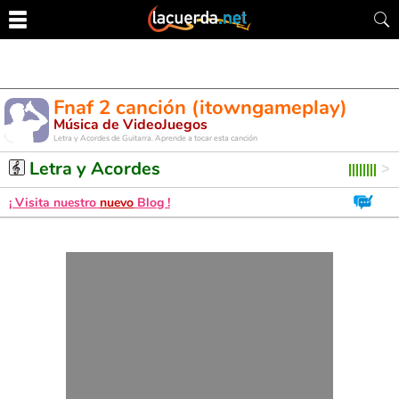
Fnaf 2 canción (itowngameplay)
Música de VideoJuegos
Letra y Acordes de Guitarra. Aprende a tocar esta canción
Letra y Acordes
¡ Visita nuestro
nuevo
Blog !