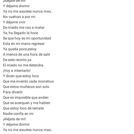
¡Aléjate de mi!
Y déjame dormir
Ya no me asustes nunca mas..
No vuelvas a por mi
Y déjame vivir
De miedo me vas a matar
Ya, ha llegado la hora
Se que hoy es mi oportunidad
Esta en mi mano regresar
Ya queda poco,estoy
A menos de una hora de salir
De este recinto ya
El miedo no me detendra
¡Voy a intentarlo!
Y dicen que estoy loco
Que me invento cada monstruo
Que estos muñecos son solo
Para divertir
Que es imposible que anden
Que se acerquen y me hablen
Que estoy loco de remate
Nadie confía en mi
¡Aléjate de mi!
Y déjame dormir
Ya no me asustes nunca mas..