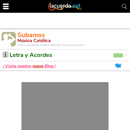
Subamos
Música Católica
Letra y Acordes de Guitarra. Aprende a tocar esta canción
Letra y Acordes
¡ Visita nuestro
nuevo
Blog !