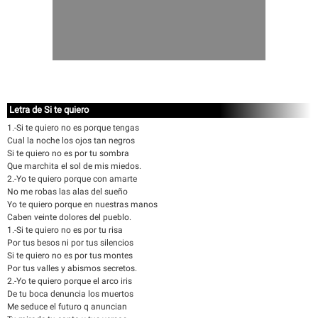
Letra de Si te quiero
1.-Si te quiero no es porque tengas
Cual la noche los ojos tan negros
Si te quiero no es por tu sombra
Que marchita el sol de mis miedos.
2.-Yo te quiero porque con amarte
No me robas las alas del sueño
Yo te quiero porque en nuestras manos
Caben veinte dolores del pueblo.
1.-Si te quiero no es por tu risa
Por tus besos ni por tus silencios
Si te quiero no es por tus montes
Por tus valles y abismos secretos.
2.-Yo te quiero porque el arco iris
De tu boca denuncia los muertos
Me seduce el futuro q anuncian