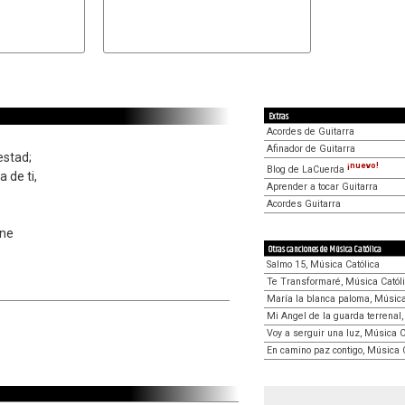
Extras
Acordes de Guitarra
Afinador de Guitarra
estad;
¡nuevo!
Blog de LaCuerda
a de ti,
Aprender a tocar Guitarra
Acordes Guitarra
ene
Otras canciones de Música Católica
Salmo 15, Música Católica
Te Transformaré, Música Catól
María la blanca paloma, Música
Mi Angel de la guarda terrenal,
Voy a serguir una luz, Música C
En camino paz contigo, Música 