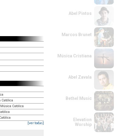
Abel Pintos
Marcos Brunet
Música Cristiana
Abel Zavala
ica
Bethel Music
 Católica
 Música Católica
atólica
Católica
Elevation
[ver todas]
Worship