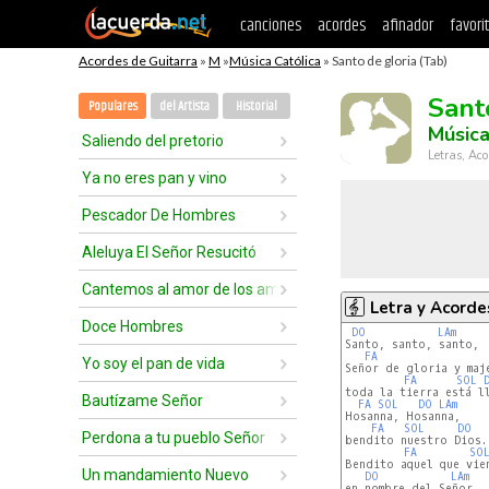
canciones
acordes
afinador
favori
Acordes de Guitarra
»
M
»
Música Católica
» Santo de gloria (Tab)
Sant
Populares
del Artista
Historial
Música
Saliendo del pretorio
Letras, Aco
Ya no eres pan y vino
Pescador De Hombres
Aleluya El Señor Resucitó
Cantemos al amor de los amores
Letra y Acorde
Doce Hombres
DO
LAm
Santo, santo, santo,

FA
Yo soy el pan de vida
Señor de gloria y maje
FA
SOL
toda la tierra está ll
Bautízame Señor
FA
SOL
DO
LAm
Hosanna, Hosanna,

FA
SOL
DO
Perdona a tu pueblo Señor
bendito nuestro Dios.

FA
SO
Bendito aquel que vien
Un mandamiento Nuevo
DO
LAm
en nombre del Señor.
