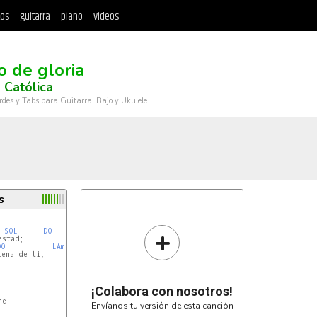
tos
guitarra
piano
videos
o de gloria
 Católica
rdes y Tabs para Guitarra, Bajo y Ukulele
s
+
SOL
DO
stad;

DO
LAm
ena de ti,

¡Colabora con nosotros!
L
e

Envíanos tu versión de esta canción