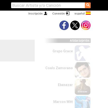
⚲
Inscripción
Conexión
Artistas Sugeridos
Grupo Grace
Coalo Zamorano
Ebenezer
Marcos Witt