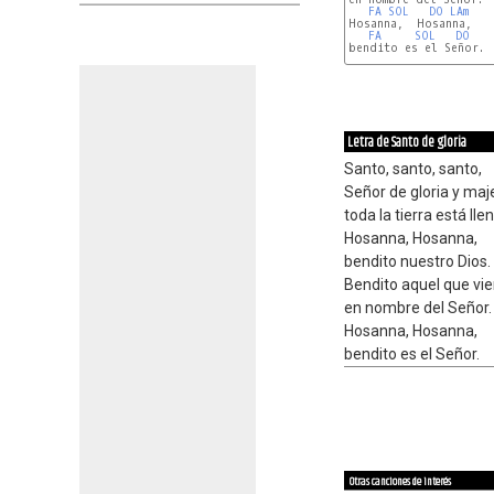
FA
SOL
DO
LAm
Hosanna,  Hosanna,

FA
SOL
DO
bendito es el Señor.
Letra de Santo de gloria
Santo, santo, santo,
Señor de gloria y maj
toda la tierra está llen
Hosanna, Hosanna,
bendito nuestro Dios.
Bendito aquel que vi
en nombre del Señor.
Hosanna, Hosanna,
bendito es el Señor.
Otras canciones de interés