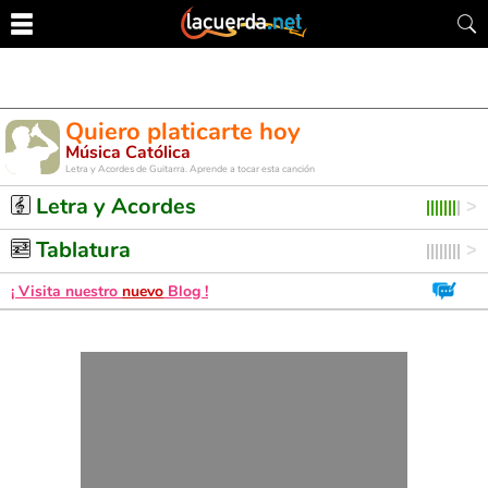
Quiero platicarte hoy
Música Católica
Letra y Acordes de Guitarra. Aprende a tocar esta canción
Letra y Acordes
Tablatura
¡ Visita nuestro
nuevo
Blog !