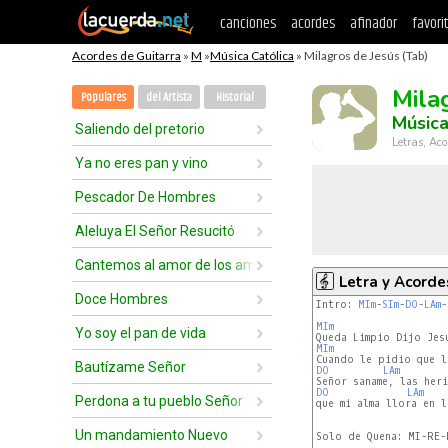
canciones
acordes
afinador
favori
Acordes de Guitarra
»
M
»
Música Católica
» Milagros de Jesús (Tab)
Mila
Populares
del Artista
Historial
Música
Saliendo del pretorio
Letras, Aco
Ya no eres pan y vino
Pescador De Hombres
Aleluya El Señor Resucitó
Cantemos al amor de los amores
Letra y Acorde
Doce Hombres
Intro: 
MIm
-
SIm
-
DO
-
LAm
-
MIm
Yo soy el pan de vida
MIm
Bautízame Señor
DO
LAm
        
DO
LAm
    
Perdona a tu pueblo Señor
que mi alma llora en l
Un mandamiento Nuevo
Solo de Quena: MI-RE-D