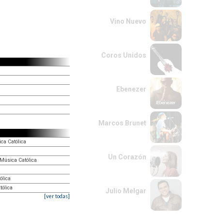
Vino Nuevo
Coros Unidos
Ebenezer
Marcos Brunet
ca Católica
Un Corazón
 Música Católica
ólica
tólica
Julio Melgar
[ver todas]