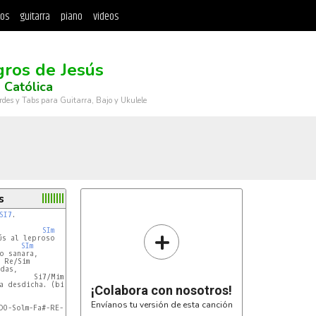
tos
guitarra
piano
videos
gros de Jesús
 Católica
rdes y Tabs para Guitarra, Bajo y Ukulele
s
SI7
.

+
SIm
SIm
 Re/Sim

        Si7/Mim

a desdicha. (bis)

¡Colabora con nosotros!
Envíanos tu versión de esta canción
O-Solm-Fa#-RE-DO.
