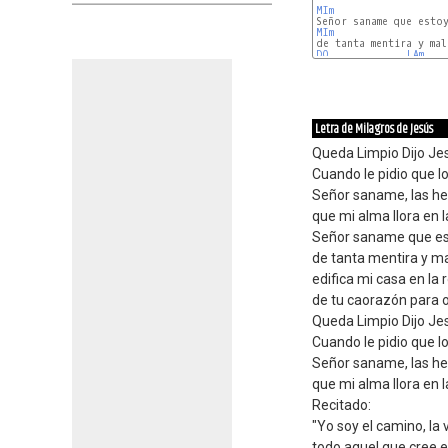
MIm
MIm
DO
LAm
Letra de Milagros de Jesús
Queda Limpio Dijo Jes
Cuando le pidio que l
Señor saname, las he
que mi alma llora en l
Señor saname que es
de tanta mentira y m
edifica mi casa en la 
de tu caorazón para 
Queda Limpio Dijo Jes
Cuando le pidio que l
Señor saname, las he
que mi alma llora en l
Recitado:
"Yo soy el camino, la 
todo aquel que cree e