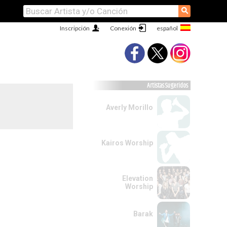
⚲
Inscripción
Conexión
Artistas Sugeridos
Averly Morillo
Kairos Worship
Elevation
Worship
Barak