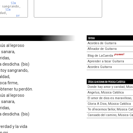
SIm
SIm
RE
Extras
Acordes de Guitarra
ús al leproso
Afinador de Guitarra
o sanara,
¡nuevo!
Blog de LaCuerda
ridas,
Aprender a tocar Guitarra
a desdicha. (bis)
Acordes Guitarra
toy sangrando,
aldad,
Otras canciones de Música Católica
roca firme,
Donde hay amor y caridad, Músi
obtener tu perdón.
Angelus, Música Católica
ús al leproso
El amor de dios es maravilloso,
o sanara,
Gloria A Dios, Música Católica
ridas,
Te ofrecemos Señor, Música Cat
a desdicha. (bis)
Cansado del camino, Música Ca
verdad y la vida
n mi,