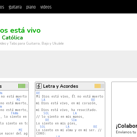
tos
guitarra
piano
videos
os está vivo
 Católica
rdes y Tabs para Guitarra, Bajo y Ukulele
s
Letra y Acordes
#m
RE
no está muerto,

MI
LA
RE
no está muerto,

mi Dios está vivo, en mi corazón,

m
no está muerto,

mi Dios está vivo, ha resucitado.

FA#m
SOL
LA
, lo siento en mis pies,

// lo siento en mis manos,

MI
RE
SIm
lo siento en todo mi ser.

Lo siento en mis pies,

¡Colabo
SOL
LA
RE
MI
Lo siento en mi alma y en mi ser. //

Envíanos tu 
e nacer del agua,

CORO:

MI
MI7
LA
RE