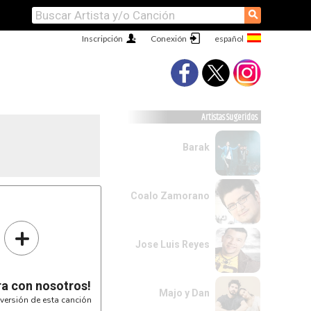
⚲
Inscripción
Conexión
Artistas Sugeridos
Barak
Coalo Zamorano
+
Jose Luis Reyes
ra con nosotros!
Majo y Dan
versión de esta canción