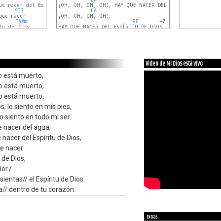
ue nacer del Espíritu de Dios,

¡OH, OH, OH, OH!, HAY QUE NACER DEL AGUA.

SI7
LA
ue nacer

¡OH, OH, OH, OH!,

FA#m
RE
       +7

u de Dios,

HAY QUE NACER DEL ESPÍRITU DE DIOS.

//           
SOL
LA
RE
Video de Mi Dios está vivo
no está muerto,
no está muerto,
no está muerto,
, lo siento en mis pies,
lo siento en todo mi ser.
e nacer del agua,
 nacer del Espíritu de Dios,
ue nacer
 de Dios,
or./
ientas// el Espíritu de Dios.
// dentro de tu corazón.
Extras