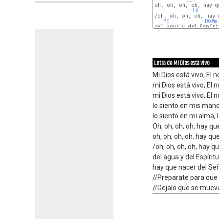
oh, oh, oh, oh, hay q
LA
/oh, oh, oh, oh, hay q
MI
DO#m
del agua y del Espírit
MI
SI7
Letra de Mi Dios está vivo
Mi Dios está vivo, El 
mi Dios está vivo, El 
mi Dios está vivo, El 
lo siento en mis manos
lo siento en mi alma, 
Oh, oh, oh, oh, hay qu
oh, oh, oh, oh, hay que
/oh, oh, oh, oh, hay q
del agua y del Espíritu
hay que nacer del Señ
//Preparate para que s
//Dejalo que se mueva