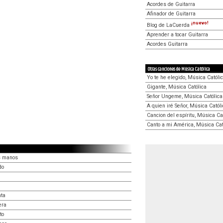
Acordes de Guitarra
Afinador de Guitarra
¡nuevo!
Blog de LaCuerda
Aprender a tocar Guitarra
Acordes Guitarra
Otras canciones de Música Católica
Yo te he elegido, Música Católi
Gigante, Música Católica
Señor Ungeme, Música Católica
A quien iré Señor, Música Catól
Cancion del espíritu, Música Ca
Canto a mi América, Música Cat
us manos
do
nta
era
to