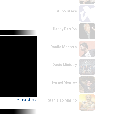
Grupo Grace
Danny Berríos
Danilo Montero
Oasis Ministry
Fernel Monroy
[ver más videos]
Stanislao Marino