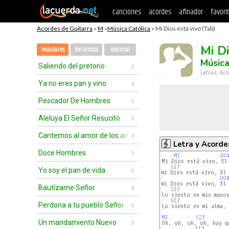
canciones
acordes
afinador
favori
Acordes de Guitarra
»
M
»
Música Católica
» Mi Dios está vivo (Tab)
Mi Di
Populares
del Artista
Historial
Música
Saliendo del pretorio
Letras, Aco
Ya no eres pan y vino
Pescador De Hombres
Aleluya El Señor Resucitó
Cantemos al amor de los amores
Letra y Acorde
Doce Hombres
MI
DO
Mi Dios está vivo, El 
SI7
Yo soy el pan de vida
mi Dios está vivo, El 
DO#
mi Dios está vivo, El 
Bautízame Señor
SI7
lo siento en mis manos
SI7
Perdona a tu pueblo Señor
lo siento en mi alma, 
MI
SI7
Un mandamiento Nuevo
Oh, oh, oh, oh, hay qu
SI7