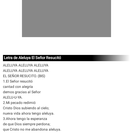
Letra de Aleluya El Señor Resucitó
ALELUYA ALELUYA ALELUYA
ALELUYA ALELUYA ALELUYA
EL SEÑOR RESUCITO. (BIS)
1.El Señor resucitó
cantad con alegría
demos gracias al Señor
ALELU-U-YA.
2.Mi pecado redimió
Cristo Dios subiendo al cielo;
nueva vida ahora tengo aleluya.
3.Ahora tengo la esperanza
de que Dios siempre perdona;
que Cristo no me abandona aleluya.