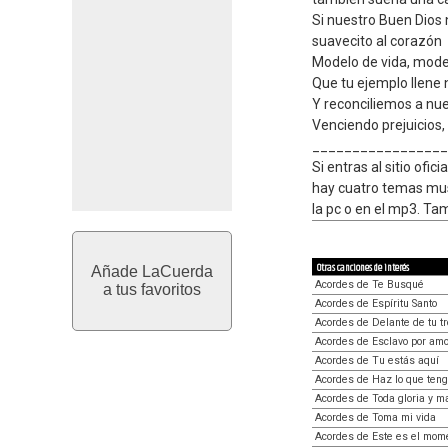
Si nuestro Buen Dios 
suavecito al corazón
Modelo de vida, mode
Que tu ejemplo llene 
Y reconciliemos a nue
Venciendo prejuicios,
_________________
Si entras al sitio ofi
hay cuatro temas mus
la pc o en el mp3. Ta
Otras canciones de interés
Añade LaCuerda
Acordes de Te Busqué
a tus favoritos
Acordes de Espíritu Santo
Acordes de Delante de tu t
Acordes de Esclavo por amo
Acordes de Tu estás aquí
Acordes de Haz lo que ten
Acordes de Toda gloria y m
Acordes de Toma mi vida
Acordes de Este es el mom