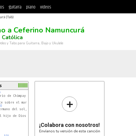
tos
guitarra
piano
videos
rá (Tab)
o a Ceferino Namuncurá
 Católica
rdes y Tabs para Guitarra, Bajo y Ukulele
s
O 
+
e sobre el mar.

DO 
 
l hijo de Dios

¡Colabora con nosotros!
Envíanos tu versión de esta canción
SOL 