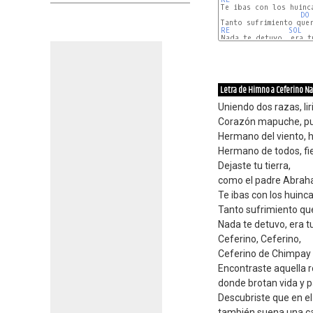
Te ibas con los huinca
DO
RE 
SOL 
Nada te detuvo, era tu
Letra de Himno a Ceferino 
Uniendo dos razas, li
Corazón mapuche, pu
Hermano del viento, h
Hermano de todos, fiel
Dejaste tu tierra,
como el padre Abra
Te ibas con los huinc
Tanto sufrimiento quer
Nada te detuvo, era tu
Ceferino, Ceferino,
Ceferino de Chimpay
Encontraste aquella r
donde brotan vida y 
Descubriste que en el
también suena una c