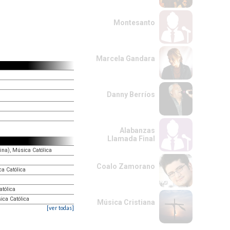
Montesanto
Marcela Gandara
Danny Berríos
Alabanzas
Llamada Final
ina), Música Católica
Coalo Zamorano
a Católica
atólica
ica Católica
Música Cristiana
[ver todas]