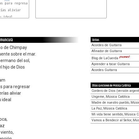
s para regresar

 
 ideal

Namuncurá
Extras
Acordes de Guitarra
rio de Chimpay
Afinador de Guitarra
ente sobre el mar.
¡nuevo!
Blog de LaCuerda
ermano del sol,
Aprender a tocar Guitarra
 hijo de Dios
Acordes Guitarra
ham
Otras canciones de Música Católica
as para regresar
Cordero de Dios (versión argent
ías aliviar
Ungeme, Música Católica
 ideal
Madre de nuestro pueblo, Músic
La Paz, Música Católica
Mi vida tiene sentido, Música C
oca,
Vamos a Bendecir al Señor, Mús
paz
 viento,
anción