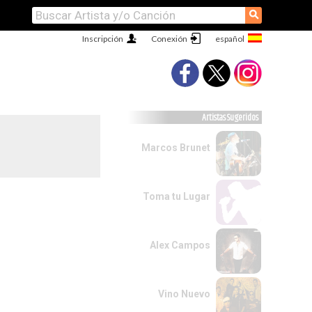
⚲
Inscripción
Conexión
Artistas Sugeridos
Marcos Brunet
Toma tu Lugar
Alex Campos
Vino Nuevo