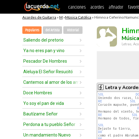
canciones
acordes
afinador
favori
Acordes de Guitarra
»
M
»
Música Católica
» Himno a Ceferino Namuncu
Himn
Populares
del Artista
Historial
Música
Saliendo del pretorio
Letras, Aco
Ya no eres pan y vino
Pescador De Hombres
Aleluya El Señor Resucitó
Cantemos al amor de los amores
Letra y Acorde
Doce Hombres
SOL 
D
RE 
SOL 
Yo soy el pan de vida
Corazón mapuche, puent
Bautízame Señor
RE 
SOL
Hermano de todos, fie
Perdona a tu pueblo Señor
SOL
DO 
Un mandamiento Nuevo
RE 