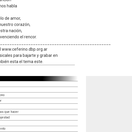
nos habla
lo de amor,
nuestro corazón,
stra nación,
 venciendo el rencor.
_______________________________________________
cial www.ceferino.dbp.org.ar
icales para bajarte y grabar en
mbién esta el tema este.
rono
r
gas que hacer
ajestad
ento