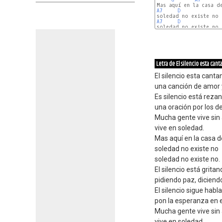
A7
D
A7
D
soledad no existe no.

Letra de El silencio esta can
El silencio esta canta
una canción de amor 
Es silencio está reza
una oración por los 
Mucha gente vive sin
vive en soledad.
Mas aquí en la casa d
soledad no existe no
soledad no existe no.
El silencio está gritan
pidiendo paz, diciend
El silencio sigue habl
pon la esperanza en e
Mucha gente vive sin
vive en soledad.