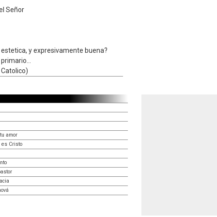
el Señor
, estetica, y expresivamente buena?
 primario...
 Catolico)
 tu amor
 es Cristo
nto
pastor
acia
hová