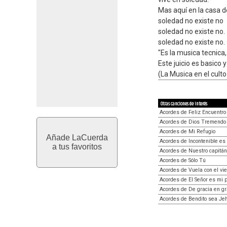
Mas aquí en la casa d
soledad no existe no
soledad no existe no.
soledad no existe no.
"Es la musica tecnica
Este juicio es basico y
(La Musica en el culto
Otras canciones de interés
Acordes de Feliz Encuentro
Acordes de Dios Tremendo
Acordes de Mi Refugio
Añade LaCuerda
Acordes de Incontenible es
a tus favoritos
Acordes de Nuestro capitán
Acordes de Sólo Tú
Acordes de Vuela con el vie
Acordes de El Señor es mi 
Acordes de De gracia en gr
Acordes de Bendito sea Je