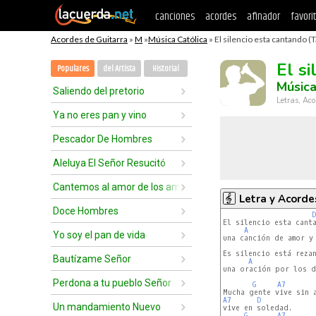
canciones
acordes
afinador
favori
Acordes de Guitarra
»
M
»
Música Católica
» El silencio esta cantando (T
El s
Populares
del Artista
Historial
Música
Saliendo del pretorio
Letras, Aco
Ya no eres pan y vino
Pescador De Hombres
Aleluya El Señor Resucitó
Cantemos al amor de los amores
Letra y Acorde
Doce Hombres
D
El silencio esta canta
A
Yo soy el pan de vida
una canción de amor y 
Es silencio está rezan
Bautízame Señor
A
una oración por los de
Perdona a tu pueblo Señor
G
A7
A7
D
Un mandamiento Nuevo
vive en soledad.

G
A7