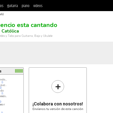
tos
guitarra
piano
videos
ab)
ilencio esta cantando
 Católica
rdes y Tabs para Guitarra, Bajo y Ukulele
s
ndo,

+
D
paz.

D
do

D
más.

D
¡Colabora con nosotros!
Envíanos tu versión de esta canción
D