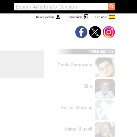
⚲
Inscripción
Conexión
Artistas Sugeridos
Coalo Zamorano
Elim
Kairos Worship
Jaime Murrell