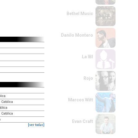
Bethel Music
Danilo Montero
La IBI
Rojo
lica
Marcos Witt
 Católica
tólica
 Católica
a
Evan Craft
[ver todas]