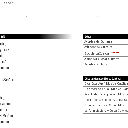
tando
Extras
Acordes de Guitarra
ndo,
Afinador de Guitarra
y paz.
¡nuevo!
Blog de LaCuerda
ndo
Aprender a tocar Guitarra
demás.
Acordes Guitarra
 amor
Otras canciones de Música Católica
el Señor
Dios Está Aquí, Música Católica
Haz morada en mí, Música Cató
Pueblo de mi propiedad, Música
do,
Gloria honra y honor, Música Ca
o amor.
Demos gracias al Señor, Música
ando:
La Anunciación, Música Católic
l Señor.
 amor