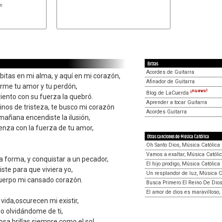
C
Extras
Acordes de Guitarra
abitas en mi alma, y aquí en mi corazón,
Afinador de Guitarra
darme tu amor y tu perdón,
¡nuevo!
Blog de LaCuerda
viento con su fuerza la quebró.
Aprender a tocar Guitarra
minos de tristeza, te busco mi corazón
Acordes Guitarra
 mañana encendiste la ilusión,
enza con la fuerza de tu amor,
Otras canciones de Música Católica
Oh Santo Dios, Música Católica
Vamos a exaltar, Música Católi
a forma, y conquistar a un pecador,
El hijo prodigo, Música Católica
iste para que viviera yo,
Un resplandor de luz, Música C
uerpo mi cansado corazón.
Busca Primero El Reino De Dios
El amor de dios es maravilloso,
 vida,oscurecen mi existir,
ado olvidándome de ti,
sa brillas siempre como el sol,