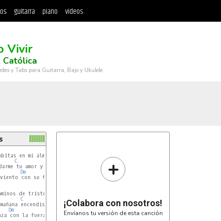
tos
guitarra
piano
videos
 Vivir
 Católica
rdes y Tabs para Guitarra, Bajo y Ukulele
s
Dm
+
C
Dm
E
viento con su fuerza la quebró.

Dm
C
¡Colabora con nosotros!
Dm
E
Envíanos tu versión de esta canción