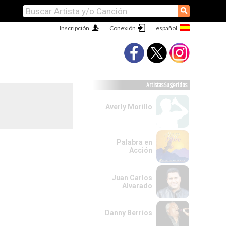
⚲
Inscripción
Conexión
Artistas Sugeridos
Averly Morillo
Palabra en
Acción
Juan Carlos
Alvarado
Danny Berríos