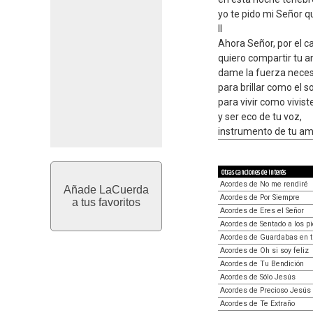
yo te pido mi Señor 
II
Ahora Señor, por el c
quiero compartir tu a
dame la fuerza neces
para brillar como el so
para vivir como vivist
y ser eco de tu voz,
instrumento de tu am
Otras canciones de interés
Acordes de No me rendiré
Añade LaCuerda
Acordes de Por Siempre
a tus favoritos
Acordes de Eres el Señor
Acordes de Sentado a los p
Acordes de Guardabas en t
Acordes de Oh si soy feliz
Acordes de Tu Bendición
Acordes de Sólo Jesús
Acordes de Precioso Jesús
Acordes de Te Extraño