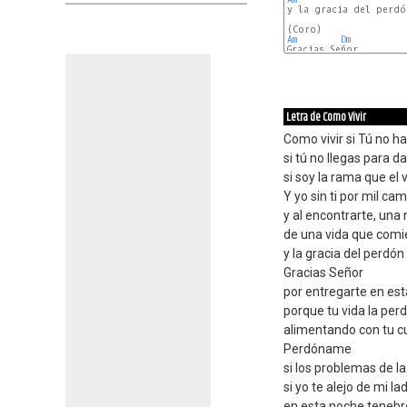
Am
Dm
G
Letra de Como Vivir
Como vivir si Tú no h
si tú no llegas para 
si soy la rama que el 
Y yo sin ti por mil ca
y al encontrarte, una
de una vida que comi
y la gracia del perdón
Gracias Señor
por entregarte en est
porque tu vida la perd
alimentando con tu c
Perdóname
si los problemas de la
si yo te alejo de mi l
en esta noche tenebro