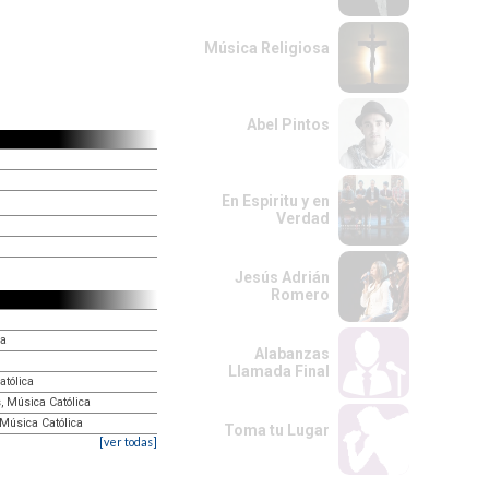
Música Religiosa
Abel Pintos
En Espiritu y en
Verdad
Jesús Adrián
Romero
ca
Alabanzas
Llamada Final
atólica
, Música Católica
 Música Católica
Toma tu Lugar
[ver todas]