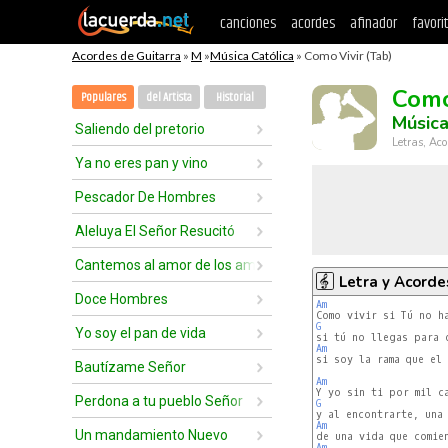
canciones
acordes
afinador
favori
Acordes de Guitarra
»
M
»
Música Católica
» Como Vivir (Tab)
Como
Populares
del Artista
Historial
Música
Saliendo del pretorio
Letras, Aco
Ya no eres pan y vino
Pescador De Hombres
Aleluya El Señor Resucitó
Cantemos al amor de los amores
Letra y Acorde
Doce Hombres
Am
G
Yo soy el pan de vida
Am
si soy la rama que el 
Bautízame Señor
Am
Perdona a tu pueblo Señor
G
Am
Un mandamiento Nuevo
Am