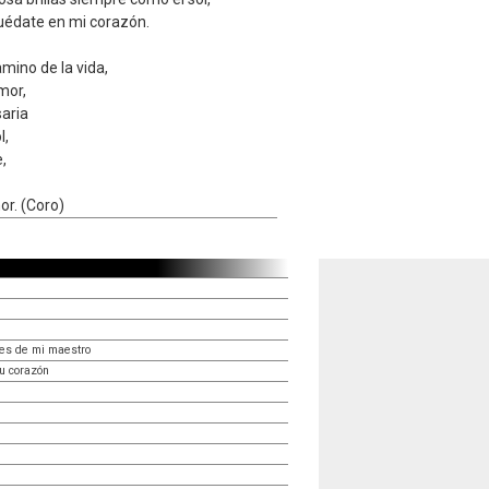
quédate en mi corazón.
amino de la vida,
mor,
aria
l,
e,
or. (Coro)
ies de mi maestro
u corazón