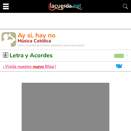
Ay si, hay no
Música Católica
Letra y Acordes de Guitarra. Aprende a tocar esta canción
Letra y Acordes
¡ Visita nuestro
nuevo
Blog !