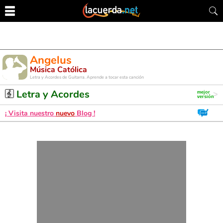
Angelus
Música Católica
Letra y Acordes de Guitarra. Aprende a tocar esta canción
Letra y Acordes
¡ Visita nuestro
nuevo
Blog !