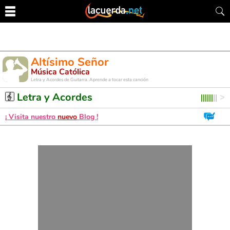
Altísimo Señor
Música Católica
Letra y Acordes de Guitarra. Aprende a tocar esta canción
Letra y Acordes
¡ Visita nuestro
nuevo
Blog !