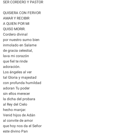
SER CORDERO Y PASTOR
QUISIERA CON FERVOR
AMAR Y RECIBIR
A QUIEN POR MI
QUISO MORIR.
Cordero divinal
por nuestro sumo bien
inmolado en Salame
de gracia celestial,
lava mi corazón
que fiel te rinde
adoración.
Los ángeles al ver
tal Gloria y majestad
con profunda humildad
adoran Tu poder
sin ellos merecer
la dicha del probara
al Rey del Cielo
hecho manjar.
Venid hijos de Adán
al convite de amor
que hoy nos da el Señor
este divino Pan