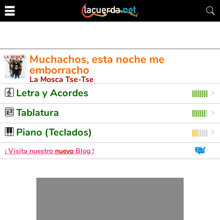
Muchachos, esta noche me
emborracho
La Mosca Tse-Tse
Letra y Acordes de Guitarra. Aprende a tocar esta canción
Letra y Acordes
Tablatura
Piano (Teclados)
¡ Visita nuestro
nuevo
Blog !