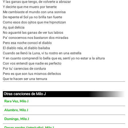
Y las ganas que tengo, de volverte a abrazar
Y decirte que me muero por tenerte
Me cambiaste el mundo con una sonrisa
De repente el Sol ya no brilla tan fuerte
Como esos dos ojitos que me hipnotizan
Ay, qué delicia
No aguanté las ganas de ver tus labios
Pa' conocernos nos bastaron dos miradas
Pero esa noche conocí el diablo
El diablo reía, el diablo bailaba
Cuando se llenó la Luna, vi tu rostro en una estrella
Y en cuanto comprendí lo bella que es, sentí yo no estar a la altura
Con vos entendí que nadie es perfecto
Por tu' carencias de cordura
Pero es que son tus mismos dеfectos
Que te hacen ser una ternura
Otras canciones de Milo J
Rara Vez, Milo J
Alumbre, Milo J
Domingo, Milo J
Deseo perder (interludio), Milo J