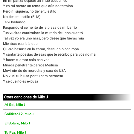
En mi panza dejaste un lindo cosquilleo
Y en mi mente un tema que aún no termino
Pero ni siquiera, no tiene tu estilo
No tiene tu estilo (El M)
Te vi bailando
Raspando el cemento de la plaza de mi barrio
Tus vueltas cautivaban la mirada de unos cuanto'
Tal vez yo era uno más, pero deseé que fueras mía
Mientras escribía que
Quiero besarte en la cama, desnuda o con ropa
Y cantarte poesías de esas que te escribo para vos no ma’
Y hacer el amor solo con vos
Mirada penetrante parece Medusa
Movimiento de morocha y cara de USA
No vi ni tu blusa por tu cara hermosa
Y sé que no es excusa
Otras canciones de Milo J
Al Sol, Milo J
Solifican12, Milo J
El Bolero, Milo J
Tu Paz, Milo J