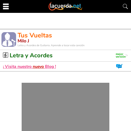
Tus Vueltas
Milo J
Letra y Acordes de Guitarra. Aprende a tocar esta canción
Letra y Acordes
¡ Visita nuestro
nuevo
Blog !