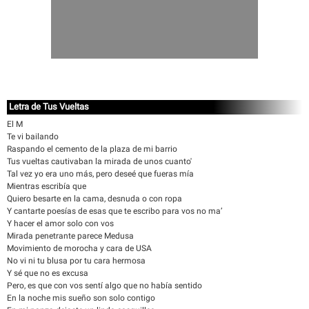
Letra de Tus Vueltas
El M
Te vi bailando
Raspando el cemento de la plaza de mi barrio
Tus vueltas cautivaban la mirada de unos cuanto'
Tal vez yo era uno más, pero deseé que fueras mía
Mientras escribía que
Quiero besarte en la cama, desnuda o con ropa
Y cantarte poesías de esas que te escribo para vos no ma’
Y hacer el amor solo con vos
Mirada penetrante parece Medusa
Movimiento de morocha y cara de USA
No vi ni tu blusa por tu cara hermosa
Y sé que no es excusa
Pero, es que con vos sentí algo que no había sentido
En la noche mis sueño son solo contigo