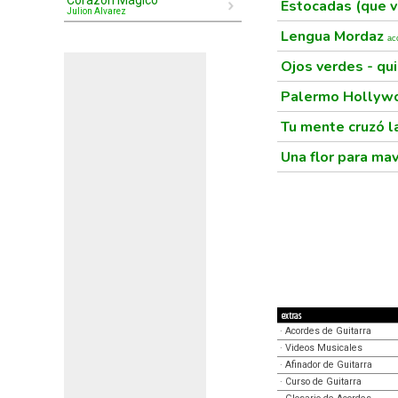
Corazón Mágico
Estocadas (que v
Julion Alvarez
Lengua Mordaz
ac
Ojos verdes - qui
Palermo Holly
Tu mente cruzó l
Una flor para ma
extras
·
Acordes de Guitarra
·
Videos Musicales
·
Afinador de Guitarra
·
Curso de Guitarra