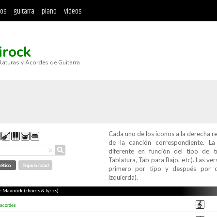
tos
guitarra
piano
videos
irock
blaturas y Acordes de Guitarra
Cada uno de los iconos a la derecha r
de la canción correspondiente. L
⚲
×
diferente en función del tipo de t
Tablatura, Tab para Bajo, etc). Las v
ético
Popularidad
primero por tipo y después por c
izquierda).
e Mavirock (chords & lyrics)
acordes