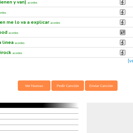
ienen y van)
acordes
ordes
en me lo va a explicar
acordes
wood
acordes
a linea
acordes
virock
acordes
[v
Ver Nuevas
Pedir Canción
Enviar Canción