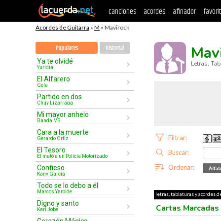
canciones
acordes
afinador
favori
Acordes de Guitarra
»
M
» Mavirock
Mav
Populares
Historial
Ya te olvidé
Letras, Ta
Yuridia
El Alfarero
Gela
Partido en dos
Chuy Lizárraga
Mi mayor anhelo
Banda MS
Cara a la muerte
Filtrar:
Gerardo Ortiz
El Tesoro
Buscar:
El mató a un Policía Motorizado
Ordenar:
Confieso
Alfab
Kany García
Todo se lo debo a él
Marcos Yaroide
letras, tablaturas y acordes d
Digno y santo
Cartas Marcadas
Kari Jobe