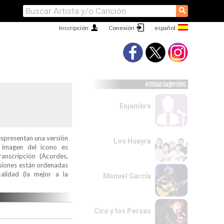
⚲
Inscripción
Conexión
Artistas Sugeridos
Enjambre
espresentan una versión
Los Huayra
a imagen del icono es
ranscripción (Acordes,
ersiones están ordenadas
alidad (la mejor a la
Manuel García
Ciro y los Persas