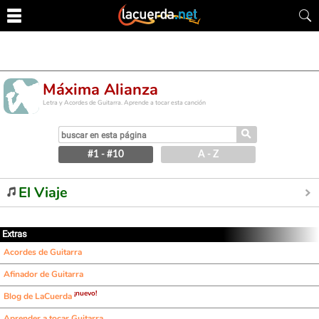
Máxima Alianza
Letra y Acordes de Guitarra. Aprende a tocar esta canción
⚲
#1 - #10
A - Z
El Viaje
Extras
Acordes de Guitarra
Afinador de Guitarra
¡nuevo!
Blog de LaCuerda
Aprender a tocar Guitarra