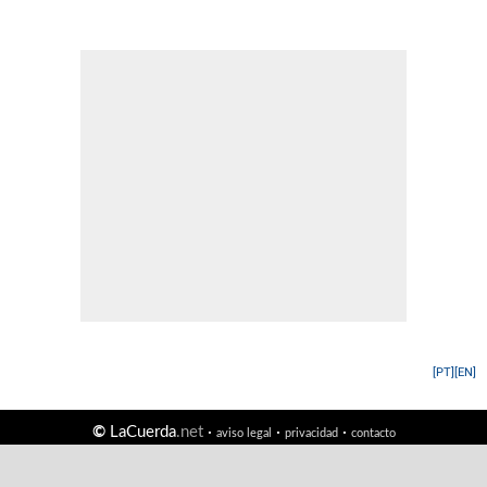
[PT]
[EN]
©
LaCuerda
.net
·
·
·
aviso legal
privacidad
contacto