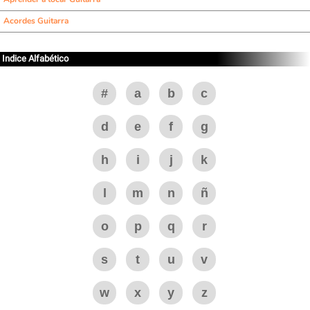
Acordes Guitarra
Indice Alfabético
#
a
b
c
d
e
f
g
h
i
j
k
l
m
n
ñ
o
p
q
r
s
t
u
v
w
x
y
z