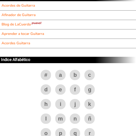
Acordes de Guitarra
Afinador de Guitarra
¡nuevo!
Blog de LaCuerda
Aprender a tocar Guitarra
Acordes Guitarra
Indice Alfabético
#
a
b
c
d
e
f
g
h
i
j
k
l
m
n
ñ
o
p
q
r