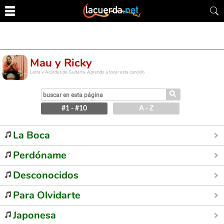
Mau y Ricky
Letra y Acordes de Guitarra. Aprende a tocar esta canción
⚲
#1 - #10
A - Z
La Boca
Perdóname
Desconocidos
Para Olvidarte
Japonesa