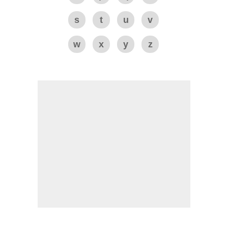
s
t
u
v
w
x
y
z