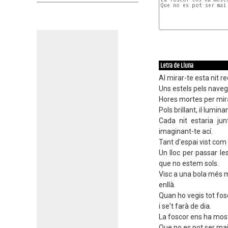
Que no es pot ser mai
Letra de Lluna
Al mirar-te esta nit re
Uns estels pels naveg
Hores mortes per mirar
Pols brillant, il·lumina
Cada nit estaria jun
imaginant-te ací.
Tant d'espai vist com
Un lloc per passar l
que no estem sols.
Visc a una bola més m
enllà.
Quan ho vegis tot fosc
i se't farà de dia.
La foscor ens ha mostr
Que no es pot ser mai 