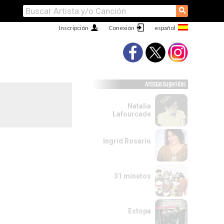
⚲
Inscripción
Conexión
Artistas Sugeridos
Natalia
Lafourcade
Ingrid Rosario
31 minutos
Estopa