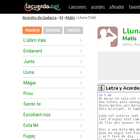
canciones
acordes
afinador
favori
Acordes de Guitarra
»
M
»
Matís
» Lluna (Tab)
Llun
Populares
del Artista
Historial
Matís
L'últim Vals
Letras, Aco
Endavant
Junts
Lluna
Màgia
Letra y Acorde
Prou
Em
D
Am
Al mirar-te esta nit r
Uns estels pels navega
Sentir-te
Hores mortes per mirar
Pols brillant, il·lumi
Escoltant-nos
Cada nit estaria junt 
Tant d'espai vist com 
Un lloc per passar le
Esta Nit
Visc a una bola més me
Quan ho vegis tot fosc
Fugaç
i se't farà de dia.

La foscor ens ha mostr