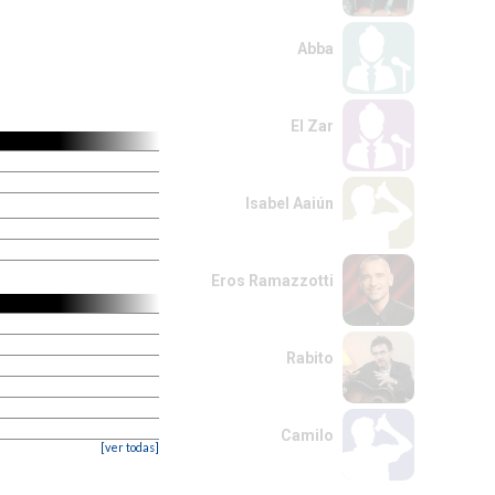
Abba
El Zar
Isabel Aaiún
Eros Ramazzotti
Rabito
Camilo
[ver todas]