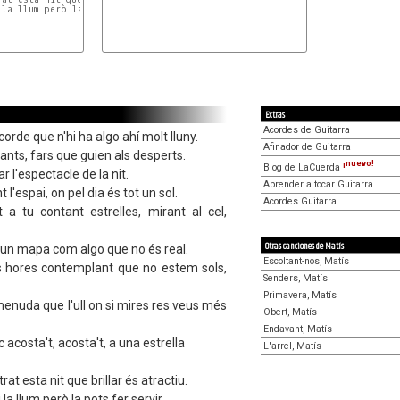
 la llum però la pots fer servir.
Extras
Acordes de Guitarra
corde que n'hi ha algo ahí molt lluny.
Afinador de Guitarra
ants, fars que guien als desperts.
¡nuevo!
Blog de LaCuerda
 l'espectacle de la nit.
Aprender a tocar Guitarra
nt l'espai, on pel dia és tot un sol.
Acordes Guitarra
t a tu contant estrelles, mirant al cel,
Otras canciones de Matís
 un mapa com algo que no és real.
Escoltant-nos, Matís
es hores contemplant que no estem sols,
Senders, Matís
Primavera, Matís
enuda que l'ull on si mires res veus més
Obert, Matís
Endavant, Matís
 acosta't, acosta't, a una estrella
L'arrel, Matís
at esta nit que brillar és atractiu.
la llum però la pots fer servir.