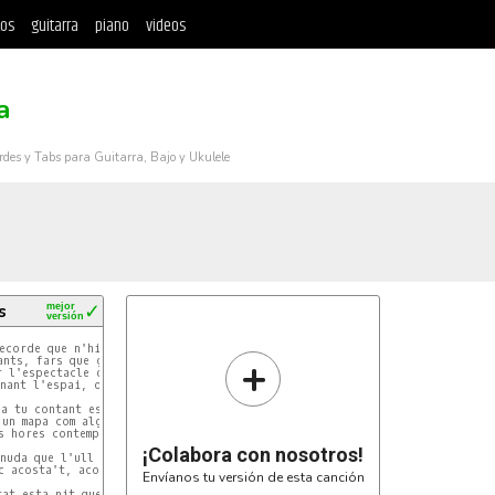
tos
guitarra
piano
videos
a
rdes y Tabs para Guitarra, Bajo y Ukulele
s
mejor
✓
versión
ecorde que n'hi ha algo ahí molt lluny.

+
nts, fars que guien als desperts.

 l'espectacle de la nit.

nant l'espai, on pel dia és tot un sol.

a tu contant estrelles, mirant al cel, imaginant-te ací.

un mapa com algo que no és real.

s hores contemplant que no estem sols, que no estem sols.

¡Colabora con nosotros!
nuda que l'ull on si mires res veus més enllà.

 acosta't, acosta't, a una estrella

Envíanos tu versión de esta canción
at esta nit que brillar és atractiu.
