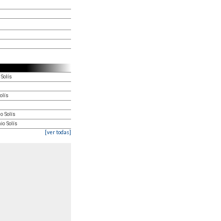
 Solís
olís
o Solís
io Solís
[ver todas]