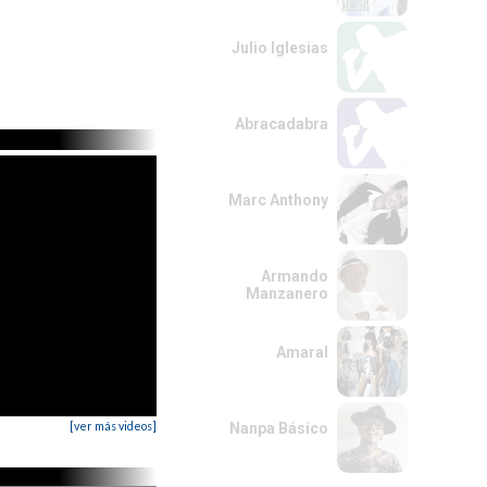
Julio Iglesias
Abracadabra
Marc Anthony
Armando
Manzanero
Amaral
[ver más videos]
Nanpa Básico