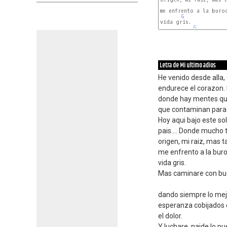
me enfrento a la buroc
G
vida gris.

G
Letra de Mi ultimo adios
He venido desde alla,
endurece el corazon.
donde hay mentes qu
que contaminan para 
Hoy aqui bajo este sol,
pais.... Donde mucho 
origen, mi raiz, mas t
me enfrento a la buro
vida gris.
Mas caminare con bu
dando siempre lo mej
esperanza cobijados
el dolor.
Y luchare, naide lo pu