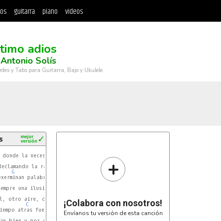
tos
guitarra
piano
videos
ltimo adios
Antonio Solís
rdes y Tabs para Guitarra, Bajo y Ukulele
s
mejor
✓
versión
 donde la necesidad

+
eclamando la razon

G
xerminan palabras

G
D7
empre una ilusion.

l, otro aire, otro 

¡Colabora con nosotros!
C
iempo atras fue mi

Envíanos tu versión de esta canción
G
an bien y por desgracia
