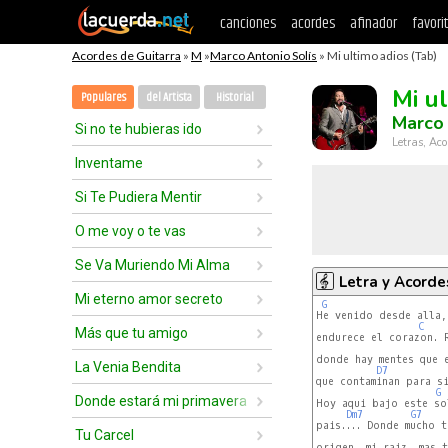
canciones
acordes
afinador
favori
Acordes de Guitarra
»
M
»
Marco Antonio Solís
» Mi ultimo adios (Tab)
Mi u
Populares
del Artista
Historial
Marco 
Si no te hubieras ido
Letras, Aco
Inventame
Si Te Pudiera Mentir
O me voy o te vas
Se Va Muriendo Mi Alma
Letra y Acorde
Mi eterno amor secreto
G
He venido desde alla,
C
Más que tu amigo
endurece el corazon. R
donde hay mentes que e
La Venia Bendita
D7
que contaminan para si
G
Donde estará mi primavera
Hoy aqui bajo este so
Dm7
G7
pais.... Donde mucho t
Tu Carcel
origen, mi raiz, mas t