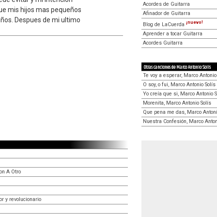
Acordes de Guitarra
que mis hijos mas pequeños
Afinador de Guitarra
eños. Despues de mi ultimo
¡nuevo!
Blog de LaCuerda
Aprender a tocar Guitarra
Acordes Guitarra
Otras canciones de Marco Antonio Solís
Te voy a esperar, Marco Antonio
O soy, o fui, Marco Antonio Solís
Yo creía que si, Marco Antonio S
Morenita, Marco Antonio Solís
Que pena me das, Marco Antoni
Nuestra Confesión, Marco Anton
on A Otro
r y revolucionario