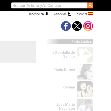
⚲
Inscripción
Conexión
Artistas Sugeridos
la Rondalla de
Saltillo
Rocio Durcal
Rosana
Jose María
Napoleón