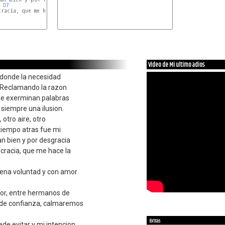
D7
racia, que me hace la 

C
Video de Mi ultimo adios
 donde la necesidad
 Reclamando la razon
e exerminan palabras
siempre una ilusion.
 otro aire, otro
tiempo atras fue mi
an bien y por desgracia
cracia, que me hace la
ena voluntad y con amor
or, entre hermanos de
 de confianza, calmaremos
Extras
ede evitar y mi intencion