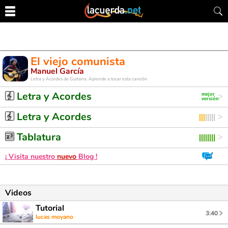
El viejo comunista
Manuel García
Letra y Acordes de Guitarra. Aprende a tocar esta canción
Letra y Acordes
Letra y Acordes
Tablatura
¡ Visita nuestro
nuevo
Blog !
Videos
Tutorial
3:40
lucas moyano