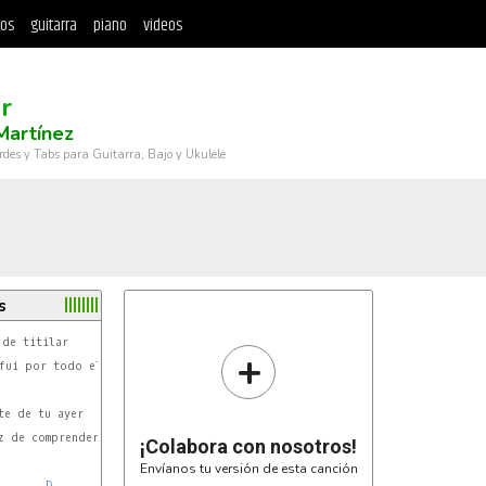
tos
guitarra
piano
videos
ar
Martínez
rdes y Tabs para Guitarra, Bajo y Ukulele
s
+
¡Colabora con nosotros!
Envíanos tu versión de esta canción
D