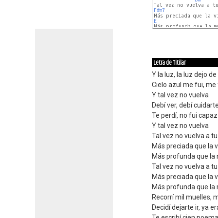
F#m7
E
Bm
Letra de Titilar
Y la luz, la luz dejo de 
Cielo azul me fui, me 
Y tal vez no vuelva
Debí ver, debí cuidart
Te perdí, no fui cap
Y tal vez no vuelva
Tal vez no vuelva a t
Más preciada que la v
Más profunda que la
Tal vez no vuelva a t
Más preciada que la v
Más profunda que la
Recorrí mil muelles, 
Decidí dejarte ir, ya e
Te escribí cien poem