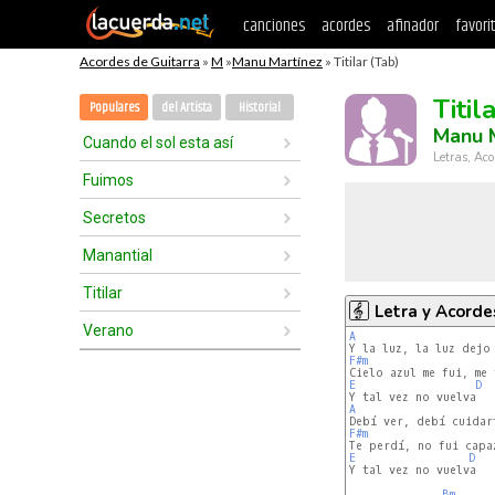
canciones
acordes
afinador
favori
Acordes de Guitarra
»
M
»
Manu Martínez
» Titilar (Tab)
Titil
Populares
del Artista
Historial
Manu 
Cuando el sol esta así
Letras, Aco
Fuimos
Secretos
Manantial
Titilar
Letra y Acorde
Verano
A
F#m
E
D
A
F#m
E
D
Y tal vez no vuelva

Bm