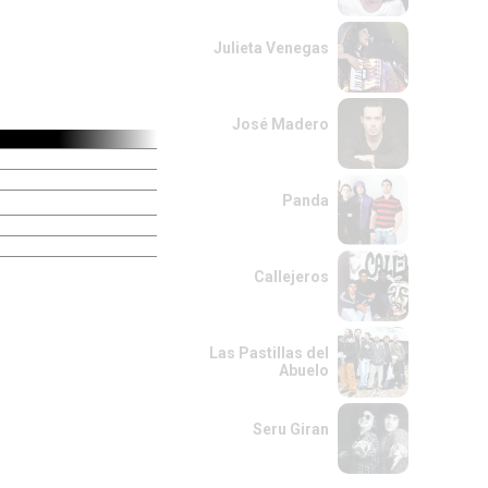
Julieta Venegas
José Madero
Panda
Callejeros
Las Pastillas del
Abuelo
Seru Giran