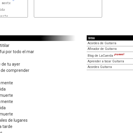
D
Extras
Acordes de Guitarra
titilar
Afinador de Guitarra
fui por todo el mar
¡nuevo!
Blog de LaCuerda
Aprender a tocar Guitarra
e de tu ayer
Acordes Guitarra
az de comprender
u mente
ida
 muerte
u mente
ida
 muerte
miles de lugares
ra tarde
as