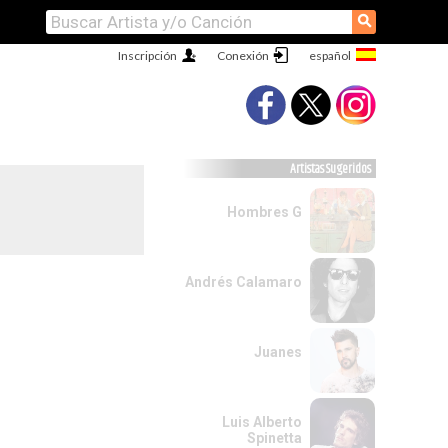
⚲
Inscripción
Conexión
Artistas Sugeridos
Hombres G
Andrés Calamaro
Juanes
Luis Alberto
Spinetta