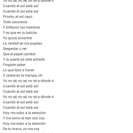
Yo no sé, no sé, no sé a dónde ir
Cuando el sol está así
Cuando el sol está así
Pronto, el sol cayó
Todo oscureció
Y brillaron las mentiras
Y es que en tu balcón
Yo quizá encontré
La verdad en tus pupilas
Despertar y ver
Que el papel cambió
Y la suerte ya está echada
Fingiste saber
Lo que ibas a hacer
Y caíste en la trampa, oh
Yo no sé, no sé, no sé a dónde ir
Cuando el sol está así
Cuando el sol está así
Yo no sé, no sé, no sé a dónde ir
Cuando el sol está así
Cuando el sol está así
Hoy me subo a la estación
Y me tomo el tren con vos
Hoy me subo a la estación
De tu mano, yo me voy