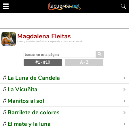
Magdalena Fleitas
Letra y Acordes de Guitarra. Aprende a tocar esta canción
⚲
#1 - #10
A - Z
La Luna de Candela
La Vicuñita
Manitos al sol
Barrilete de colores
El mate y la luna