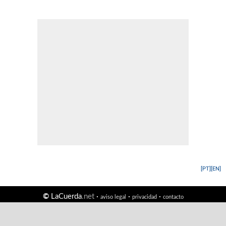
[PT]
[EN]
©
LaCuerda
.net
·
·
·
aviso legal
privacidad
contacto