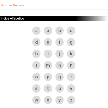
Acordes Guitarra
Indice Alfabético
#
a
b
c
d
e
f
g
h
i
j
k
l
m
n
ñ
o
p
q
r
s
t
u
v
w
x
y
z