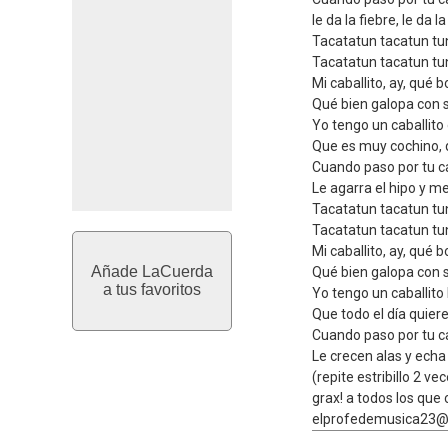
le da la fiebre, le da la
Tacatatun tacatun tu
Tacatatun tacatun tu
Mi caballito, ay, qué b
Qué bien galopa con s
Yo tengo un caballito 
Que es muy cochino, 
Cuando paso por tu c
Le agarra el hipo y me
Tacatatun tacatun tu
Tacatatun tacatun tu
Mi caballito, ay, qué b
Añade LaCuerda
Qué bien galopa con s
a tus favoritos
Yo tengo un caballito
Que todo el día quier
Cuando paso por tu c
Le crecen alas y echa 
(repite estribillo 2 v
grax! a todos los que
elprofedemusica23@