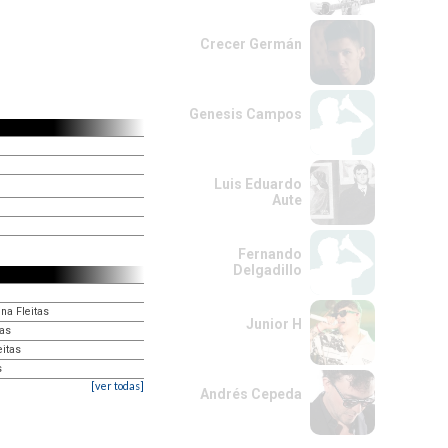
Crecer Germán
Genesis Campos
Luis Eduardo
Aute
Fernando
Delgadillo
na Fleitas
Junior H
tas
eitas
s
[ver todas]
Andrés Cepeda