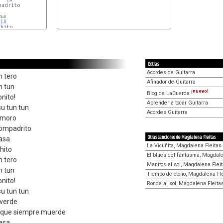
adrito

a

LA
hito

Extras
Acordes de Guitarra
n tero
Afinador de Guitarra
n tun
¡nuevo!
Blog de LaCuerda
onito!
Aprender a tocar Guitarra
u tun tun
Acordes Guitarra
o moro
ompadrito
Otras canciones de Magdalena Fleitas
asa
La Vicuñita, Magdalena Fleitas
hito
El blues del fantasma, Magdale
n tero
Manitos al sol, Magdalena Flei
n tun
Tiempo de otoño, Magdalena Fl
onito!
Ronda al sol, Magdalena Fleita
u tun tun
 verde
 que siempre muerde
asa