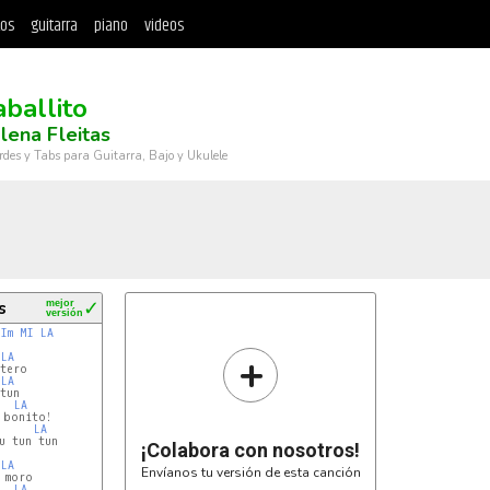
tos
guitarra
piano
videos
aballito
ena Fleitas
rdes y Tabs para Guitarra, Bajo y Ukulele
s
mejor
✓
versión
SIm
MI
LA
+
LA
tero

LA
tun

LA
bonito!

LA
 tun tun

¡Colabora con nosotros!
LA
Envíanos tu versión de esta canción
moro

LA