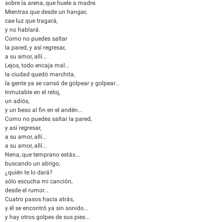
sobre la arena, que huele a madre.
Mientras que desde un hangar,
cae luz que tragará,
y no hablará.
Como no puedes saltar
la pared, y así regresar,
a su amor, allí...
Lejos, todo encaja mal...
la ciudad quedó marchita,
la gente ya se cansó de golpear y golpear...
Inmutable en el reloj,
un adiós,
y un beso al fin en el andén...
Como no puedes saltar la pared,
y así regresar,
a su amor, allí...
a su amor, allí...
Nena, que temprano estás...
buscando un abrigo,
¿quién te lo dará?
sólo escucha mi canción,
desde el rumor...
Cuatro pasos hacia atrás,
y él se encontró ya sin sonido...
y hay otros golpes de sus pies...