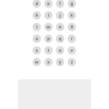
d
e
f
g
h
i
j
k
l
m
n
ñ
o
p
q
r
s
t
u
v
w
x
y
z