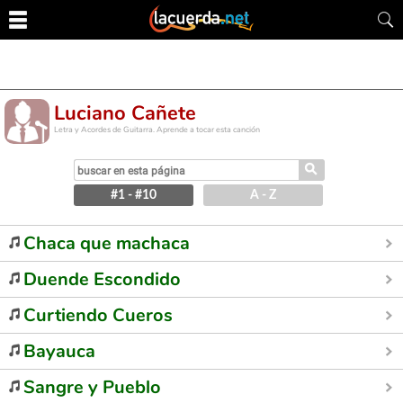
Luciano Cañete
Letra y Acordes de Guitarra. Aprende a tocar esta canción
⚲
#1 - #10
A - Z
Chaca que machaca
Duende Escondido
Curtiendo Cueros
Bayauca
Sangre y Pueblo