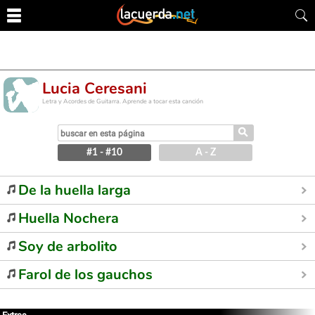
Lucia Ceresani
Letra y Acordes de Guitarra. Aprende a tocar esta canción
⚲
#1 - #10
A - Z
De la huella larga
Huella Nochera
Soy de arbolito
Farol de los gauchos