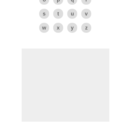
s
t
u
v
w
x
y
z