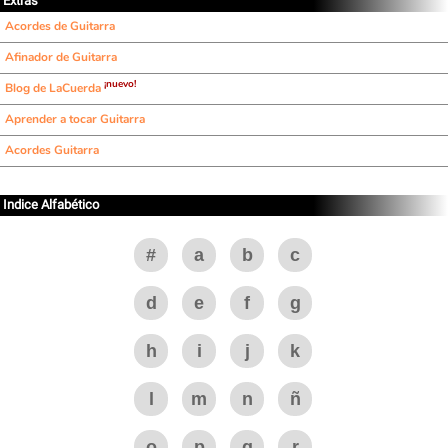
Extras
Acordes de Guitarra
Afinador de Guitarra
¡nuevo!
Blog de LaCuerda
Aprender a tocar Guitarra
Acordes Guitarra
Indice Alfabético
#
a
b
c
d
e
f
g
h
i
j
k
l
m
n
ñ
o
p
q
r