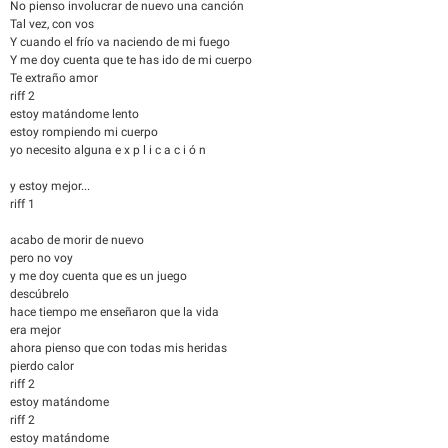
No pienso involucrar de nuevo una canción
Tal vez, con vos
Y cuando el frío va naciendo de mi fuego
Y me doy cuenta que te has ido de mi cuerpo
Te extraño amor
riff 2
estoy matándome lento
estoy rompiendo mi cuerpo
yo necesito alguna e x p l i c a c i ó n
y estoy mejor...
riff 1
acabo de morir de nuevo
pero no voy
y me doy cuenta que es un juego
descúbrelo
hace tiempo me enseñaron que la vida
era mejor
ahora pienso que con todas mis heridas
pierdo calor
riff 2
estoy matándome
riff 2
estoy matándome