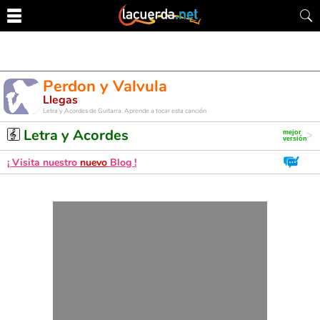
Perdon y Valvula
Llegas
Letra y Acordes de Guitarra. Aprende a tocar esta canción
Letra y Acordes
¡ Visita nuestro
nuevo
Blog !