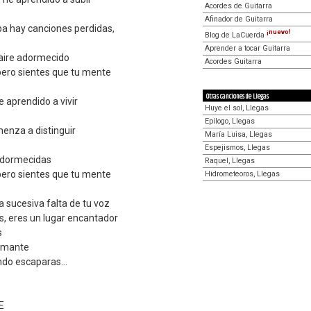
Acordes de Guitarra
Afinador de Guitarra
ba hay canciones perdidas,
¡nuevo!
Blog de LaCuerda
Aprender a tocar Guitarra
l aire adormecido
Acordes Guitarra
pero sientes que tu mente
Otras canciones de Llegas
e aprendido a vivir
Huye el sol, Llegas
Epílogo, Llegas
menza a distinguir
María Luisa, Llegas
o
Espejismos, Llegas
 adormecidas
Raquel, Llegas
pero sientes que tu mente
Hidrometeoros, Llegas
 sucesiva falta de tu voz
s, eres un lugar encantador
s
iamante
do escaparas...
E