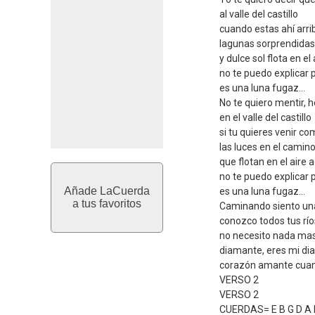
al valle del castillo
cuando estas ahí arri
lagunas sorprendidas
y dulce sol flota en e
no te puedo explicar 
es una luna fugaz...
No te quiero mentir, h
en el valle del castillo
si tu quieres venir co
las luces en el camin
que flotan en el aire
no te puedo explicar 
Añade LaCuerda
es una luna fugaz...
a tus favoritos
Caminando siento una
conozco todos tus río
no necesito nada ma
diamante, eres mi d
corazón amante cuan
VERSO 2
VERSO 2
CUERDAS= E B G D A 