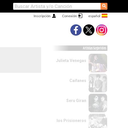
⚲
Inscripción
Conexión
Artistas Sugeridos
Julieta Venegas
Caifanes
Seru Giran
los Prisioneros