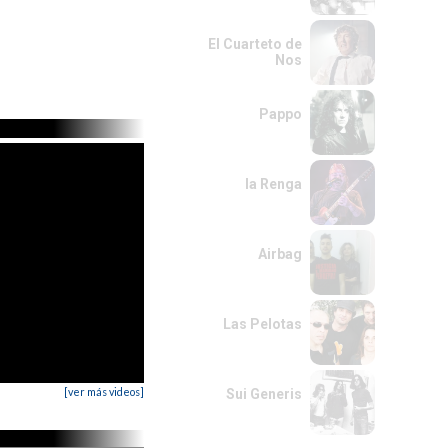
El Cuarteto de
Nos
Pappo
la Renga
Airbag
Las Pelotas
[ver más videos]
Sui Generis