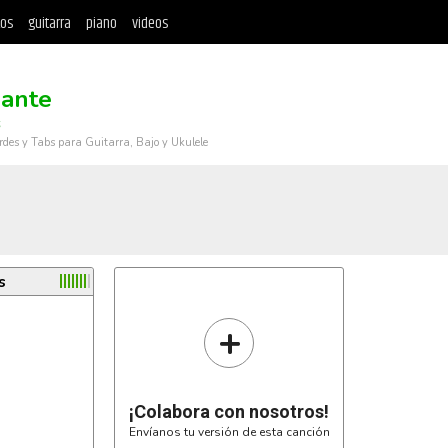
tos
guitarra
piano
videos
ante
s
rdes y Tabs para Guitarra, Bajo y Ukulele
s
+
¡Colabora con nosotros!
Envíanos tu versión de esta canción