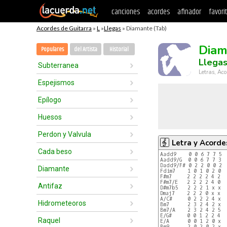
canciones
acordes
afinador
favori
Acordes de Guitarra
»
L
»
Llegas
» Diamante (Tab)
Diam
Populares
del Artista
Historial
Llega
Subterranea
Letras, Aco
Espejismos
Epílogo
Huesos
Perdon y Valvula
Letra y Acorde
Cada beso
Aadd9    0 0 6 7 7 5
Aadd9/G  0 0 6 7 7 3
Dadd9/F# 0 2 2 0 0 2
Diamante
Fdim7    1 0 1 0 2 0
F#m7     2 2 2 2 4 2
F#m7/E   2 2 2 2 4 0
Antifaz
D#m7b5   2 2 2 1 x x
Dmaj7    2 2 2 0 x x
A/C#     0 2 2 2 4 x
Hidrometeoros
Bm7      2 3 2 4 2 x
Bm7/A    2 3 2 4 2 5
E/G#     0 0 1 2 2 4
Raquel
E/A      0 0 1 2 0 x
Bm9      2 0 2 0 2 x