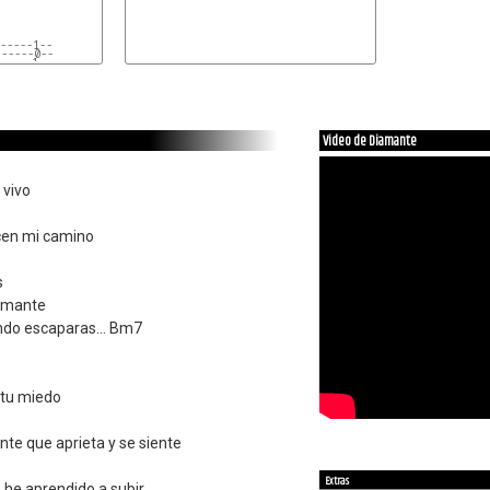
-----1--
------0--
-----1--
Video de Diamante
 vivo
cen mi camino
s
iamante
do escaparas... Bm7
 tu miedo
te que aprieta y se siente
Extras
e he aprendido a subir