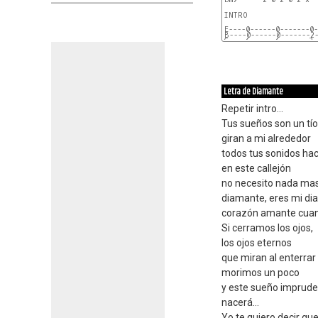
INTRO

E----0------0-------0-
B----0------0-------2
G----6------6-------2-
Letra de Diamante
Repetir intro...
Tus sueños son un tío
giran a mi alrededor
todos tus sonidos ha
en este callejón
no necesito nada ma
diamante, eres mi d
corazón amante cuan
Si cerramos los ojos,
los ojos eternos
que miran al enterrar
morimos un poco
y este sueño impruden
nacerá...
Yo te quiero decir qu