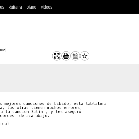
tos
guitarra
piano
videos
002]
s mejores canciones de Libido, esta tablatura

a, las otras tienen muchos errores,

a la cancion Salim , y les aseguro

cordes  de aca abajo.

ica)
