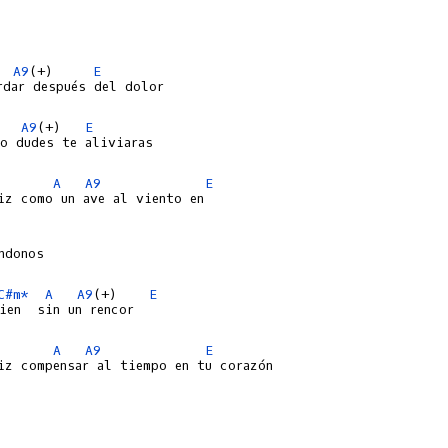
A9
(+)     
E
rdar después del dolor

A9
(+)   
E
o dudes te aliviaras

A
A9
E
iz como un ave al viento en

C#m*
A
A9
(+)    
E
ien  sin un rencor

A
A9
E
iz compensar al tiempo en tu corazón
