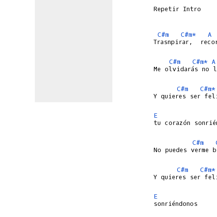
Repetir Intro

C#m
C#m*
A
Trasnpirar,  reco
C#m
C#m*
A
Me olvidarás no l
C#m
C#m*
Y quieres ser fel
E
C#m
No puedes verme b
C#m
C#m*
Y quieres ser fel
E