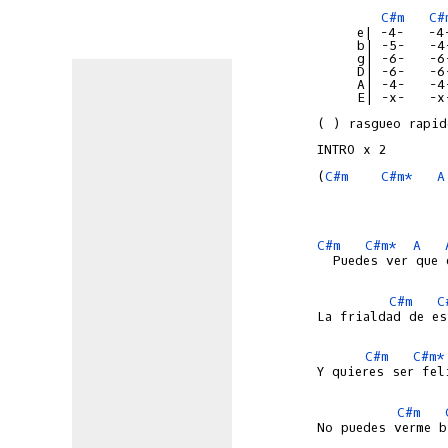
C#m
C#
     e| -4-   -4
     b| -5-   -4
     g| -6-   -6
     D| -6-   -6
     A| -4-   -4
     E| -x-   -x
( ) rasgueo rapid
(
C#m
C#m*
A
C#m
C#m*
A
  Puedes ver que 
C#m
C
La frialdad de es
C#m
C#m*
Y quieres ser fel
C#m
No puedes verme b