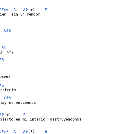
C#m*
A
A9
(+)    
E
ien  sin un rencor

C#5
A5
E5
A5
F#5
hoy me entiendas

A9
(+)     
E
bierto en mi interior destruyéndonos

C#m*
A
A9
(+)    
E