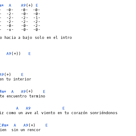
m*
A
A9
(+) 
E
-  -0-   -0-  -0-

-  -2-   -0-  -0-

-  -2-   -2-  -1-

-  -2-   -2-  -2-

-  -0-   -0-  -2-

-  -x-   -0-  -0-

o hacia a bajo solo en el intro

A9
(+))   
E
A9
(+)    
E
en tu interior

#m*
A
A9
(+)    
E
te encuentro termino

A
A9
E
iz como un ave al viento en tu corazón sonriéndonos

C#m*
A
A9
(+)    
E
ien  sin un rencor
