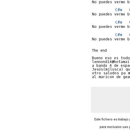
C#m
C#m
C#m
No puedes verme b
The end

Bueno eso es todo
lennond14@hotamai
a banda 4 de espa
Jesús(milusca) qu
otro saludos pa m
Este fichero es trabajo
para exclusivo uso 