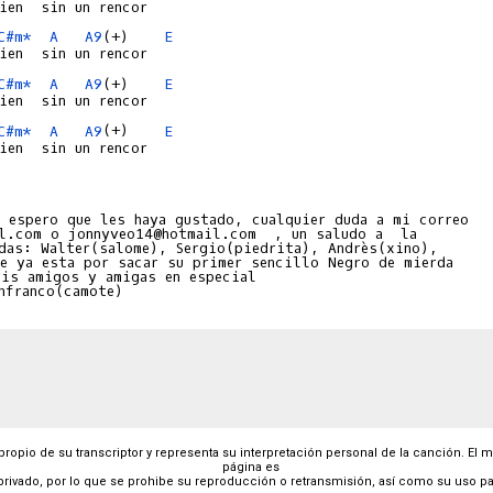
C#m*
A
A9
(+)    
E
C#m*
A
A9
(+)    
E
C#m*
A
A9
(+)    
E
ien  sin un rencor

 espero que les haya gustado, cualquier duda a mi correo

l.com o jonnyveo14@hotmail.com  , un saludo a  la

das: Walter(salome), Sergio(piedrita), Andrès(xino),

e ya esta por sacar su primer sencillo Negro de mierda

is amigos y amigas en especial

 propio de su transcriptor y representa su interpretación personal de la canción. El 
página es
privado, por lo que se prohibe su reproducción o retransmisión, así como su uso pa