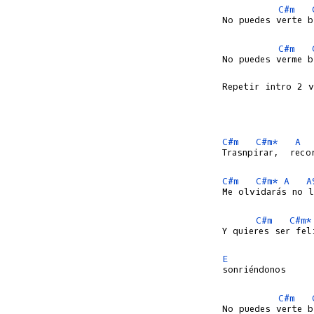
C#m
No puedes verte b
C#m
No puedes verme b
Repetir intro 2 v
C#m
C#m*
A
Trasnpirar,  reco
C#m
C#m*
A
A
Me olvidarás no l
C#m
C#m*
Y quieres ser fel
E
C#m
No puedes verte b