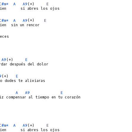
C#m*
A
A9
(+)     
E
ien      si abres los ojos

C#m*
A
A9
(+)    
E
ien  sin un rencor

eces

A9
(+)     
E
rdar después del dolor

9
(+)   
E
o dudes te aliviaras

A
A9
E
iz compensar al tiempo en tu corazón

C#m*
A
A9
(+)     
E
ien      si abres los ojos
