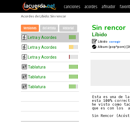
canciones
acordes
afinador
favori
Acordes de Líbido: Sin rencor
Sin rencor
Versiones
del Artista
Historial
Líbido
Letra y Acordes
Líbido
corregir
Letra y Acordes
Album (pop*porn)
[2
Letra y Acordes
Tablatura
Tablatura
Tablatura
Esta es una de la
esta 100% correct
he visto como tac
que es con los  a
Sin Rencor (Acúst