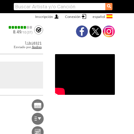
⚲
Inscripción
Conexión
8.49
/10 (37)
libi0321
Enviado por
Andres