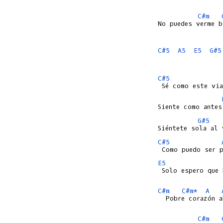
C#m
No puedes verme b
C#5
A5
E5
G#5
C#5
G#5
C#5
E5
 Solo espero que 
C#m
C#m*
A
  Pobre corazón a
C#m