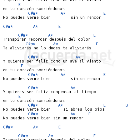
E
en tu corazón sonriéndonos

C#m*
A*
E
No puedes verme bien        sin un rencor

C#m*
A*
E
C#m*
A*
E
Transpirar recordar después del dolor

C#m*
A*
E
Te aliviarás no lo dudes te aliviarás

C#m*
A*
Y quieres ser feliz como un ave al viento

E
en tu corazón sonriéndonos

C#m*
A*
E
No puedes verme bien        sin un rencor

C#m*
A*
Y quieres ser feliz compensar al tiempo

E
en tu corazón sonriéndonos

C#m*
A*
E
B
No puedes verte bien     si abres los ojos

C#m*
A*
E
No puedes verme bien sin un rencor

C#m*
A*
E
C#m*
A*
E
Transpirar respirar después del dolor
