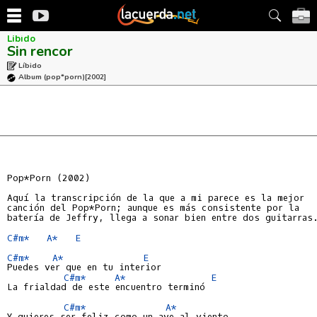
Líbido
Sin rencor
Líbido
Album (pop*porn)
[2002]
Pop*Porn (2002)

Aquí la transcripción de la que a mi parece es la mejor

canción del Pop*Porn; aunque es más consistente por la

batería de Jeffry, llega a sonar bien entre dos guitarras.
C#m*
A*
E
C#m*
A*
E
Puedes ver que en tu interior

C#m*
A*
E
La frialdad de este encuentro terminó

C#m*
A*
Y quieres ser feliz como un ave al viento
