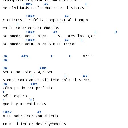
C#m*
A*
E
Me olvidarás no lo dudes te aliviarás

C#m*
A*
Y quieres ser feliz compensar al tiempo

E
en tu corazón sonriéndonos

C#m*
A*
E
B
No puedes verte bien     si abres los ojos

C#m*
A*
E
No puedes verme bien sin un rencor

Dm
A#m
F
C
Dm
Dm
A#m
Ser como este viaje ser

F
C
A7
Dm
A#m
F
C
          (
B
)

que hoy me entiendas

C#m*
A*
A un pobre corazón abierto

E
En mi interior destruyéndonos
