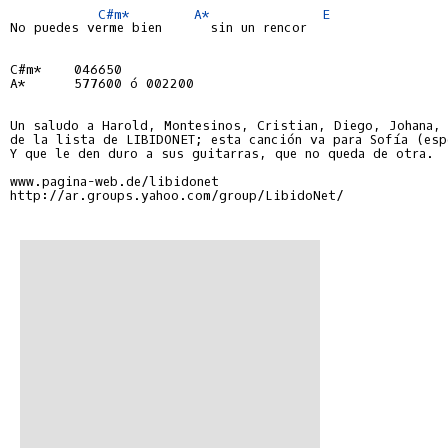
C#m*
A*
E
No puedes verme bien      sin un rencor

C#m*    046650
A*      577600 ó 002200
Un saludo a Harold, Montesinos, Cristian, Diego, Johana, 
de la lista de LIBIDONET; esta canción va para Sofía (espe
Y que le den duro a sus guitarras, que no queda de otra.

www.pagina-web.de/libidonet

http://ar.groups.yahoo.com/group/LibidoNet/
