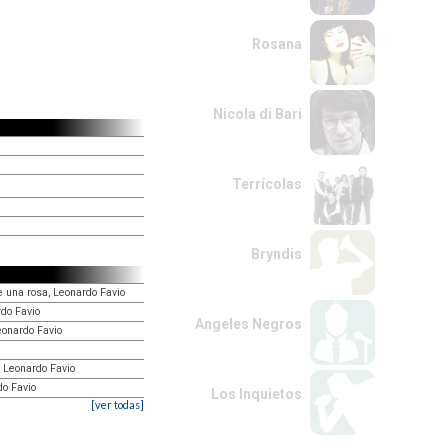
Rosana
Nicola di Bari
Terrícolas
Bryndis
 una rosa, Leonardo Favio
do Favio
Angeles Negros
eonardo Favio
, Leonardo Favio
do Favio
Los Inquietos
[ver todas]