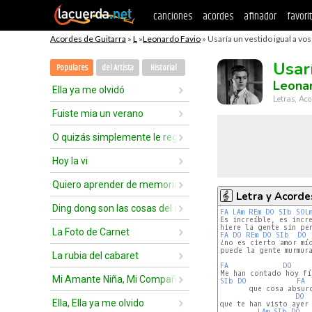
canciones
acordes
afinador
favori
Acordes de Guitarra
»
L
»
Leonardo Favio
» Usaría un vestido igual a vos
Usar
Populares
del Artista
Historial
Leonar
Ella ya me olvidó
Letras, Aco
Fuiste mia un verano
O quizás simplemente le regale una rosa
Hoy la vi
Quiero aprender de memoria
Letra y Acorde
Ding dong son las cosas del amor
FA
LAm
REm
DO
SIb
SOL
Es increíble, es incre
La Foto de Carnet
FA
DO
REm
DO
SIb
DO
¿no es cierto amor mío
puede la gente murmura
La rubia del cabaret
FA
DO
Mi Amante Niña, Mi Compañera
SIb
DO
FA
       que cosa absurd
DO
Ella, Ella ya me olvido
que te han visto ayer 
LAm
SIb
DO