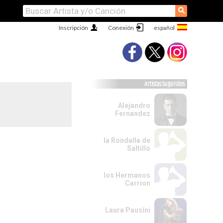
⚲
Inscripción
Conexión
Artistas Sugeridos
Alejandro
Fernandez
la Rondalla de
Saltillo
los Hermanos
Carrion
Laura Pausini