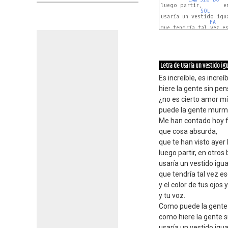
luego partir,       e
SOL
usaría un vestido igua
FA
que tendría tal vez es
SOLm
Letra de Usaría un vestido igu
Es increíble, es incre
hiere la gente sin pe
¿no es cierto amor m
puede la gente murm
Me han contado hoy f
que cosa absurda,
que te han visto ayer b
luego partir, en otros
usaría un vestido igua
que tendría tal vez es
y el color de tus ojos 
y tu voz.
Como puede la gent
como hiere la gente s
usaría un vestido igua