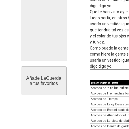
digo digo yo.
Que te han visto ayer b
luego partir, en otros
usaría un vestido igua
que tendría tal vez es
y el color de tus ojos 
y tu voz.
Como puede la gent
como hiere la gente s
usaría un vestido igua
digo digo yo.
Añade LaCuerda
a tus favoritos
Otras canciones de interés
Acordes de Y no fue suficie
Acordes de Hay muchas fo
Acordes de Tiempo
Acordes de Estoy Desespe
Acordes de Eres el santo de
Acordes de Alrededor del t
Acordes de La siete de abri
Acordes de Danza de gard