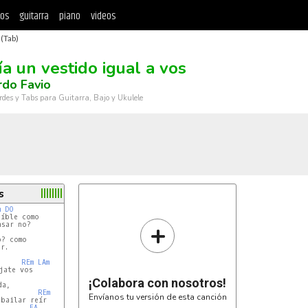
tos
guitarra
piano
videos
 (Tab)
ía un vestido igual a vos
do Favio
rdes y Tabs para Guitarra, Bajo y Ukulele
s
m
DO
íble como

+
? como

r.

REm
LAm
¡Colabora con nosotros!
a,

REm
Envíanos tu versión de esta canción
bailar reír

FA
RE