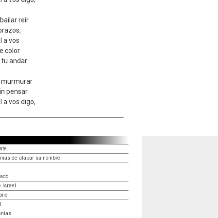
ailar reír
 brazos,
l a vos
e color
y tu andar
e murmurar
in pensar
l a vos digo,
nte
rmas de alabar su nombre
rado
 Israel
rono
l
enias