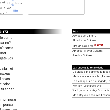
n otros brazos,

DO
l a vos

REm
e color

al a vos
Extras
Acordes de Guitarra
íble como
Afinador de Guitarra
nsar no?
¡nuevo!
Blog de LaCuerda
ío? como
Aprender a tocar Guitarra
urar.
Acordes Guitarra
íjate vos
Otras canciones de Leonardo Favio
ailar reír
O quizás simplemente le regale
 brazos,
María cuando te nombro, Leonar
l a vos
La dicha que me fué negada, L
e color
Hoy la vi, Leonardo Favio
y tu andar
Si mi guitarra canta, cómo canta
Me estoy volviendo loco, Leonar
e murmurar
in pensar
l a vos digo,