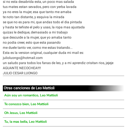
si no esta desabrida esta, un poco mas salada
tus mates estan sevados, pero con yerba lavada
ya no eres la mujer, esa que tanto me amaba
te noto tan distante, y esquiva la mirada
se que no es para mi, que andas todo el dia pintada
y hasta te teñiste el pelo y usas, la ropa mas ajustada
quizas le dedique, demasiado a mi trabajo
que descuide a la mujer, que yo amaba tanto
no podia creer, esto que esta pasando
me duele tanto ver, como me estas tratando...
Esta es la version original, cualquier duda mi mail es:
julioluongo@hotmail.com
un saludo para todos los fanas de leo, y a mi aprendiz crisitan rios, jejeje
AGUANTE NECOCHEA!!!!
JULIO CESAR LUONGO
Otras canciones de Leo Mattioli
Aún soy un romantico, Leo Mattioli
Te conozco bien, Leo Mattioli
Oh Jesus, Leo Mattioli
Tu, la mas bella, Leo Mattioli