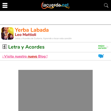
Yerba Labada
Leo Mattioli
Letra y Acordes de Guitarra. Aprende a tocar esta canción
Letra y Acordes
¡ Visita nuestro
nuevo
Blog !